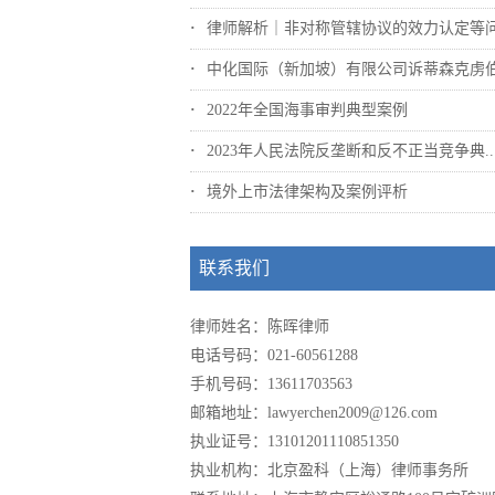
律师解析｜非对称管辖协议的效力认定等
中化国际（新加坡）有限公司诉蒂森克虏伯冶..
2022年全国海事审判典型案例
2023年人民法院反垄断和反不正当竞争典..
境外上市法律架构及案例评析
联系我们
律师姓名：陈晖律师
电话号码：021-60561288
手机号码：13611703563
邮箱地址：lawyerchen2009@126.com
执业证号：13101201110851350
执业机构：北京盈科（上海）律师事务所