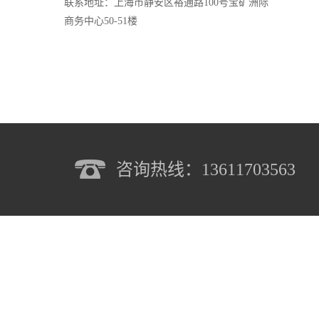
联系地址：上海市静安区裕通路100号宝矿洲际
商务中心50-51楼
咨询热线：13611703563