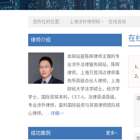
您所在的位置：
上海涉外律师网
>
在线咨询
在
律师介绍
本网站是陈晖律师主理的专
业涉外法律服务网站，陈晖
1
律师，上海万竞鸿达律师事
2
务所高级合伙人律师，上海
财经大学法学硕士，经济学
学士，国际贸易本科，CET-6，法律英语高级，
专业涉外律师，盈科国际投资与贸易律师团队核
心律师，...
详细>>
成功案例
更多+