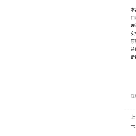
本
口
理
实
原
益
断
载
上
下