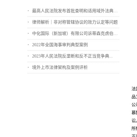
最高人民法院发布首批查明和适用域外法典型...
律师解析｜非对称管辖协议的效力认定等问题
中化国际（新加坡）有限公司诉蒂森克虏伯冶...
2022年全国海事审判典型案例
2023年人民法院反垄断和反不正当竞争典...
境外上市法律架构及案例评析
法
品
公
慕
讼
所
正