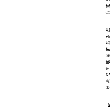
和
C
法
对
以
装
消
量
在
没
商
张
【