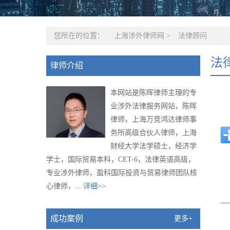
您所在的位置：
上海涉外律师网
>
法律顾问
法
律师介绍
本网站是陈晖律师主理的专
业涉外法律服务网站，陈晖
律师，上海万竞鸿达律师事
务所高级合伙人律师，上海
财经大学法学硕士，经济学
学士，国际贸易本科，CET-6，法律英语高级，
专业涉外律师，盈科国际投资与贸易律师团队核
心律师，...
详细>>
＿
成功案例
更多+