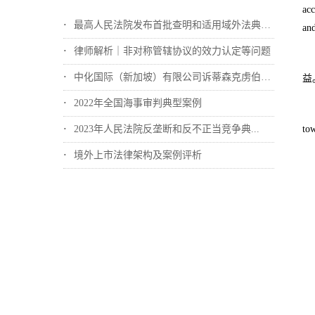
ac
最高人民法院发布首批查明和适用域外法典型...
an
律师解析｜非对称管辖协议的效力认定等问题
中化国际（新加坡）有限公司诉蒂森克虏伯冶...
益
2022年全国海事审判典型案例
2023年人民法院反垄断和反不正当竞争典...
tow
境外上市法律架构及案例评析