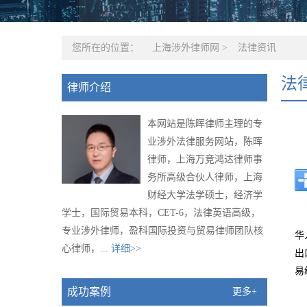
您所在的位置：
上海涉外律师网
>
法律资讯
法
律师介绍
本网站是陈晖律师主理的专
业涉外法律服务网站，陈晖
律师，上海万竞鸿达律师事
务所高级合伙人律师，上海
财经大学法学硕士，经济学
学士，国际贸易本科，CET-6，法律英语高级，
专业涉外律师，盈科国际投资与贸易律师团队核
华
心律师，...
详细>>
出
易
成功案例
更多+