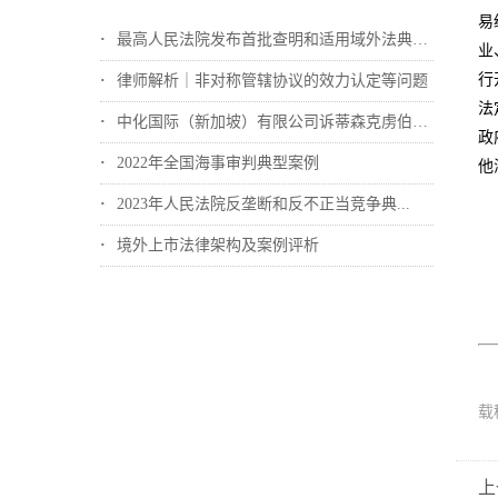
易
最高人民法院发布首批查明和适用域外法典型...
业
行
律师解析｜非对称管辖协议的效力认定等问题
法
中化国际（新加坡）有限公司诉蒂森克虏伯冶...
政
2022年全国海事审判典型案例
他
2023年人民法院反垄断和反不正当竞争典...
境外上市法律架构及案例评析
载
上