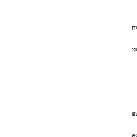
在
的
征
者