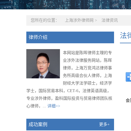
您所在的位置：
上海涉外律师网
>
法律资讯
法
律师介绍
本网站是陈晖律师主理的专
业涉外法律服务网站，陈晖
律师，上海万竞鸿达律师事
务所高级合伙人律师，上海
财经大学法学硕士，经济学
学士，国际贸易本科，CET-6，法律英语高级，
专业涉外律师，盈科国际投资与贸易律师团队核
会
心律师，...
详细>>
成功案例
更多+