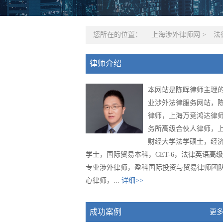
您所在的位置：
上海涉外律师网
>
法
律师介绍
本网站是陈晖律师主理
业涉外法律服务网站，
律师，上海万竞鸿达律
务所高级合伙人律师，
财经大学法学硕士，经
学士，国际贸易本科，CET-6，法律英语高
专业涉外律师，盈科国际投资与贸易律师团
心律师，...
详细>>
成功案例
更多