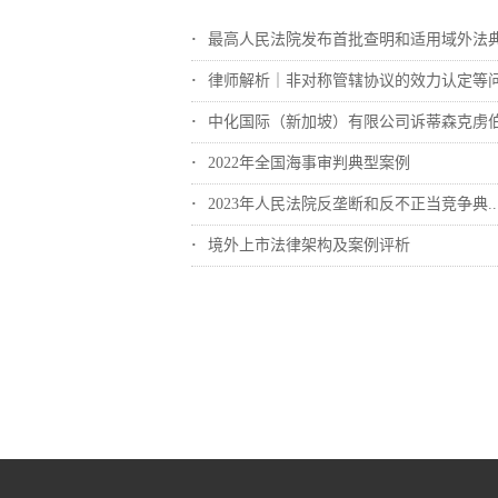
最高人民法院发布首批查明和适用域外法典型..
律师解析｜非对称管辖协议的效力认定等
中化国际（新加坡）有限公司诉蒂森克虏伯冶..
2022年全国海事审判典型案例
2023年人民法院反垄断和反不正当竞争典..
境外上市法律架构及案例评析