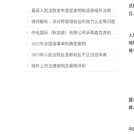
式
最高人民法院发布首批查明和适用域外法典型...
日
律师解析｜非对称管辖协议的效力认定等问题
中化国际（新加坡）有限公司诉蒂森克虏伯冶...
入
地
2022年全国海事审判典型案例
将
2023年人民法院反垄断和反不正当竞争典...
境外上市法律架构及案例评析
盛
槟
中