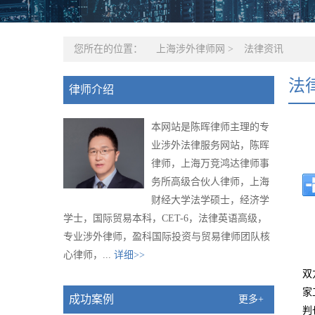
您所在的位置：
上海涉外律师网
>
法律资讯
法
律师介绍
本网站是陈晖律师主理的专
业涉外法律服务网站，陈晖
律师，上海万竞鸿达律师事
务所高级合伙人律师，上海
财经大学法学硕士，经济学
学士，国际贸易本科，CET-6，法律英语高级，
专业涉外律师，盈科国际投资与贸易律师团队核
心律师，...
详细>>
双
家
成功案例
更多+
判