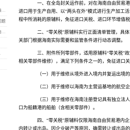
一、在全岛封关运作前，对在海南自由贸易港
.
进口用于生产自用、以“两头在外”模式进行生产加工活
程中所消耗的原辅料，免征进口关税、进口环节增值税
问题
.
二、“零关税”原辅料实行正面清单管理，具体
关部门根据海南实际需要和监管条件进行动态调整。
三、附件所列零部件，适用原辅料“零关税”政
.
相关零部件维修），满足下列条件之一的，免征进口关
（一）用于维修从境外进入境内并复运出境的
（二）用于维修以海南为主营运基地的航空企
（三）用于维修在海南注册登记具有独立法人
口为船籍港的船舶（含相关零部件）。
四、“零关税”原辅料仅限海南自由贸易港内企
内转让或出岛。因企业破产等原因，确需转让或出岛的