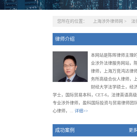
您所在的位置：
上海涉外律师网
>
法
律师介绍
本网站是陈晖律师主理
业涉外法律服务网站，
律师，上海万竞鸿达律
务所高级合伙人律师，
财经大学法学硕士，经
学士，国际贸易本科，CET-6，法律英语高
专业涉外律师，盈科国际投资与贸易律师团
心律师，...
详细>>
成功案例
更多