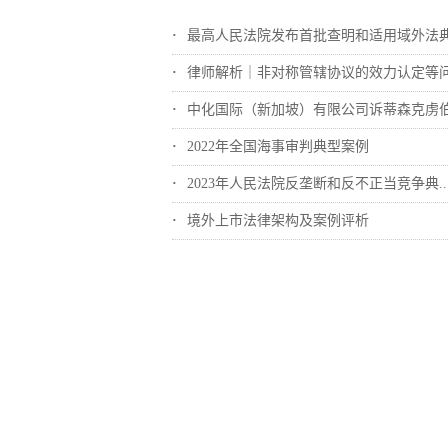
最高人民法院发布首批查明和适用域外法典型..
律师解析｜非对称管辖协议的效力认定等
中化国际（新加坡）有限公司诉蒂森克虏伯冶..
2022年全国海事审判典型案例
2023年人民法院反垄断和反不正当竞争典..
境外上市法律架构及案例评析