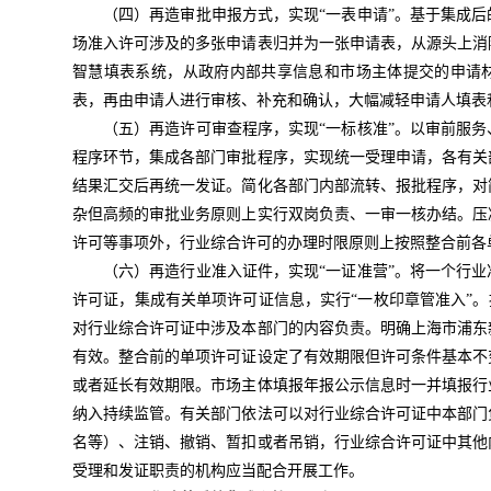
（四）再造审批申报方式，实现“一表申请”。
基于集成后
场准入许可涉及的多张申请表归并为一张申请表，从源头上消
智慧填表系统，从政府内部共享信息和市场主体提交的申请
表，再由申请人进行审核、补充和确认，大幅减轻申请人填表
（五）再造许可审查程序，实现“一标核准”。
以审前服务
程序环节，集成各部门审批程序，实现统一受理申请，各有关
结果汇交后再统一发证。简化各部门内部流转、报批程序，对
杂但高频的审批业务原则上实行双岗负责、一审一核办结。压
许可等事项外，行业综合许可的办理时限原则上按照整合前各
（六）再造行业准入证件，实现“一证准营”。
将一个行业
许可证，集成有关单项许可证信息，实行“一枚印章管准入”。
对行业综合许可证中涉及本部门的内容负责。明确上海市浦东
有效。整合前的单项许可证设定了有效期限但许可条件基本不
或者延长有效期限。市场主体填报年报公示信息时一并填报行
纳入持续监管。有关部门依法可以对行业综合许可证中本部门
名等）、注销、撤销、暂扣或者吊销，行业综合许可证中其他
受理和发证职责的机构应当配合开展工作。