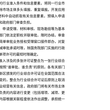
的行业准入条件和信息要素，将同一行业市
除市场主体多头填报、重复填报。开发应用
材料中自动抓取有关信息要素，预填入申请
和政府部门审查负担。
、申请受理、材料审核、现场勘验等为基本
部门依法定职权并联审批、限时办结，审查
简单审批业务授权受理窗口接件即办，对复
减审批承诺时限，除国务院部门实施的行政
单项许可的最短时限确定。
准入涉及的多张许可证整合为一张行业综合
按照“谁审批、谁负责”的原则，各有关部门
新区颁发的行业综合许可证在全国范围合法
变的，整合为行业综合许可证后原则上取消
业经营有关信息，政府部门将有关市场主体
负责的内容进行变更（包括增项、减项、更
内容根据关联程度依法作出调整，承担统一