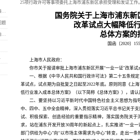
25项行政许可等事项委托上海市浦东新区承担受理和发证工作
.
国务院关于上海市浦东新
问题
改革试点大幅降低
总体方案的
.
国函〔2020〕15
.
上海市人民政府：
你市关于报请审批上海市浦东新区开展“一业一证”改革
一、根据《中华人民共和国行政许可法》第二十五条规定
革试点，试点期为自批复之日起至2022年底。原则同意《上
低行业准入成本总体方案》（以下简称《总体方案》），请认
二、要坚持以习近平新时代中国特色社会主义思想为指
中、四中、五中全会精神，深入贯彻落实习近平总书记关于支
试、积极探索、创造经验的重要指示精神，落实国务院关于深
求，站在浦东开发开放30周年的新起点上，扎实推进“一业一
部门供给为中心”向“以市场主体需求为中心”转变，走出一