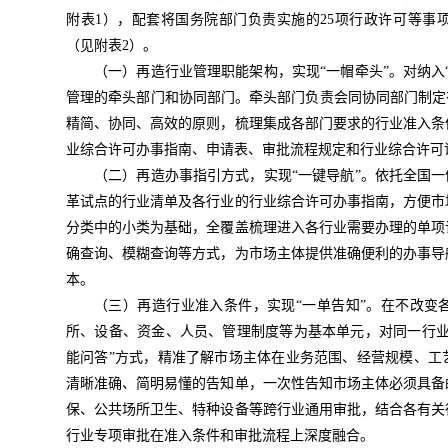
附表1），配套将国务院部门负责实施的25项行政许可等事
（见附表2）。
（一）再造行业管理职能架构，实现“一帽牵头”。
对纳入
管理的牵头部门和协同部门。牵头部门负责会同协同部门制定
精简、协同、高效的原则，梳理集成各部门要求的行业准入条
业综合许可办事指南、申请表、审批流程规定和行业综合许可
（二）再造办事指引方式，实现“一键导航”。
依托全国一
革试点的行业清单及各行业的行业综合许可办事指南，方便市
分类中的小类为基础，全覆盖梳理进入各行业需要办理的单项
确查询、模糊查询等方式，为市场主体提供准确便利的办事导
本。
（三）再造行业准入条件，实现“一单告知”。
在不改变
所、设备、资金、人员、管理制度等为基本单元，对同一行业
能问答”方式，精准了解市场主体在业务范围、经营规模、工
清晰准确、简明易懂的告知单，一次性告知市场主体必须具备
保、公共场所卫生、特种设备等跨行业通用审批，结合各有关
行业专项审批在准入条件和审批流程上深度融合。