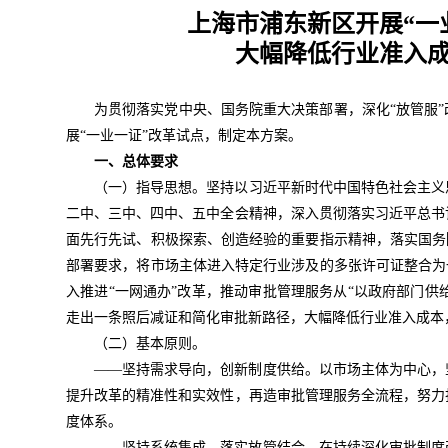
上海市浦东新区开展“一
大幅降低行业准入
为贯彻落实党中央、国务院重大决策部署，深化“放管服
展“一业一证”改革试点，制定本方案。
一、总体要求
（一）指导思想。
坚持以习近平新时代中国特色社会主义
二中、三中、四中、五中全会精神，深入贯彻落实习近平总书
面先行先试、积极探索、创造经验的重要指示精神，落实国务
部署要求，将市场主体进入特定行业涉及的多张许可证整合为
入推进“一网通办”改革，推动审批管理服务从“以政府部门供
走出一条照后减证和简化审批新路径，大幅降低行业准入成本
（二）基本原则。
——坚持需求导向，创新制度供给。以市场主体为中心，
提升改革的精准性和实效性，再造审批管理服务全流程，努力
度体系。
——坚持系统集成，落实放管结合。在持续深化审批制度