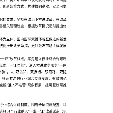
，创新监管方式，构建协同高效、安全可靠
据的要求，坚持在法治下推进改革、在改革
善相关管理制度，根据改革情况适时提出修
环为主体、国内国际双循环相互促进的新发
统化推出改革举措，更好激发市场主体发展
一业一证”改革试点，率先建立行业综合许可制
核准、一证准营”，深入推进政务服务“一网
体验”，以“双告知、双反馈、双跟踪、双随
、多元共治的行业综合监管制度，有效防范
克服“准入不准营”现象积累一批可复制可推
行业综合许可制度。围绕全球资源配置、科
择31个行业纳入“一业一证”改革试点（见