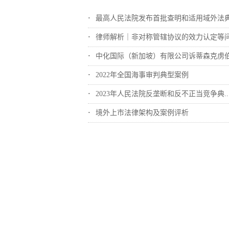
最高人民法院发布首批查明和适用域外法典型..
律师解析｜非对称管辖协议的效力认定等
中化国际（新加坡）有限公司诉蒂森克虏伯冶..
2022年全国海事审判典型案例
2023年人民法院反垄断和反不正当竞争典..
境外上市法律架构及案例评析