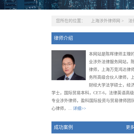
您所在的位置：
上海涉外律师网
>
法
律师介绍
本网站是陈晖律师主理
业涉外法律服务网站，
律师，上海万竞鸿达律
务所高级合伙人律师，
财经大学法学硕士，经
学士，国际贸易本科，CET-6，法律英语高
专业涉外律师，盈科国际投资与贸易律师团
心律师，...
详细>>
成功案例
更多