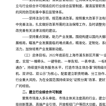
立与行业综合许可相适应的行业综合监管制度，厘清监管职责
的风险防范和事中事后监管体系。
——坚持法治引领，规范推进改革。按照重大改革于法有
中完善法治，扎实做好改革所需的法治保障工作，及时调整完
改完善有关法律法规的建议。
——坚持重点突破，助力产业发展。围绕构建以国内大循
展格局，瞄准产业发展面临的堵点痛点，精准化、定制化、系
活力，加快培育产业发展新动能。
（三）总体目标。
2022年底前在上海市浦东新区开展“
度，实现“一帽牵头、一键导航、一单告知、一表申请、一标
通办”，持续提升政务服务水平，打造市场主体办事“网购级
机、双评估、双公示”为核心，配套建立职责明确、分工协作
行业重大风险，为在全国范围持续深化“证照分离”改革、更好
广的经验。
二、建立行业综合许可制度
聚焦市场准入多头审批、市场主体关注度高的行业，建立
技创新策源、高端产业引领、开放枢纽门户等四大功能，首批选