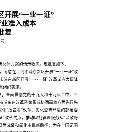
。
区开展“一业一证”
行业准入成本
批复
5号
试点总体方案的请示收悉。现批复如下：
，同意在上海市浦东新区开展“一业一证”改
海市浦东新区开展“一业一证”改革试点大幅降
真组织实施。
导，全面贯彻党的十九大和十九届二中、三
持浦东在改革系统集成协同高效方面先行先
化“放管服”改革、优化营商环境的部署要
证”改革试点，推动审批管理服务从“以政府
条照后减证和简化审批新路径，为在全国范围