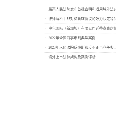
最高人民法院发布首批查明和适用域外法典型..
律师解析｜非对称管辖协议的效力认定等
中化国际（新加坡）有限公司诉蒂森克虏伯冶..
2022年全国海事审判典型案例
2023年人民法院反垄断和反不正当竞争典..
境外上市法律架构及案例评析