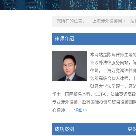
您所在的位置：
上海涉外律师网
>
法
律师介绍
本网站是陈晖律师主理
业涉外法律服务网站，
律师，上海万竞鸿达律
务所高级合伙人律师，
财经大学法学硕士，经
学士，国际贸易本科，CET-6，法律英语高
专业涉外律师，盈科国际投资与贸易律师团
心律师，...
详细>>
成功案例
更多