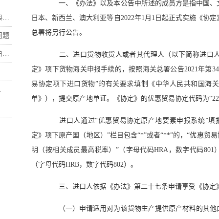
一、《办法》以及本公告中所述的成员方是指中国、文
.
日本、新西兰、澳大利亚等自2022年1月1日起正式实施《协
总署将另行公告。
问题
.
二、进口货物收货人或者其代理人（以下简称进口人
定》项下货物海关申报手续的，按照海关总署公告2021年第3
易协定项下进口货物”的有关要求填制《中华人民共和国海
.
单》），提交原产地单证。《协定》的优惠贸易协定代码为“22
进口人通过“优惠贸易协定原产地要素申报系统”填报
定》项下原产国（地区）”栏目包含“*”或者“**”的，“优惠
明（按相关成员最高税率）”（字母代码HRA，数字代码801
（字母代码HRB，数字代码802）。
三、进口人依据《办法》第二十七条申请享受《协定》
（一）申请适用对为该货物生产提供原产材料的其他成