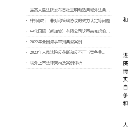
最高人民法院发布首批查明和适用域外法典型...
和
律师解析｜非对称管辖协议的效力认定等问题
中化国际（新加坡）有限公司诉蒂森克虏伯冶...
2022年全国海事审判典型案例
2023年人民法院反垄断和反不正当竞争典...
进
院
境外上市法律架构及案例评析
情
实
自
争
和
人