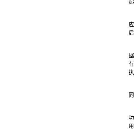
起
应
后
据
有
执
同
功
用