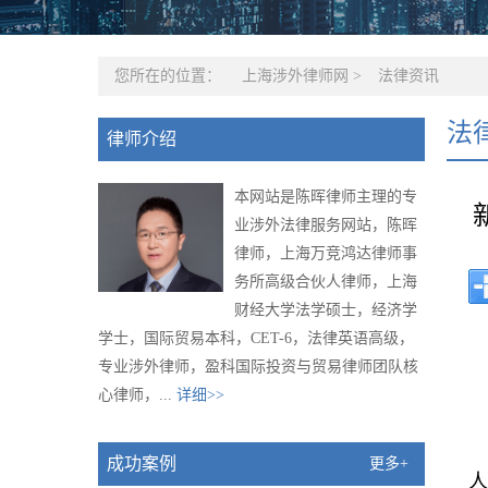
您所在的位置：
上海涉外律师网
>
法律资讯
法
律师介绍
本网站是陈晖律师主理的专
业涉外法律服务网站，陈晖
律师，上海万竞鸿达律师事
务所高级合伙人律师，上海
财经大学法学硕士，经济学
学士，国际贸易本科，CET-6，法律英语高级，
专业涉外律师，盈科国际投资与贸易律师团队核
心律师，...
详细>>
成功案例
更多+
人