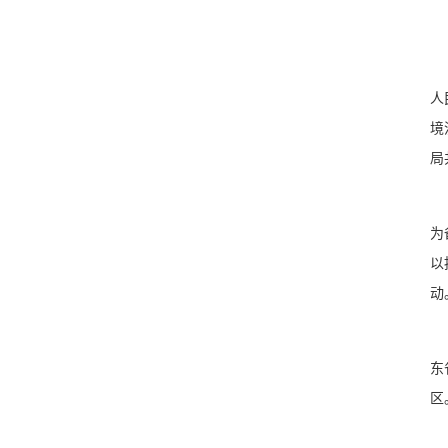
人
境
局
为
以
动
东
区