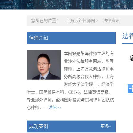
您所在的位置：
上海涉外律师网
>
法律资讯
法
律师介绍
本网站是陈晖律师主理的专
业涉外法律服务网站，陈晖
律师，上海万竞鸿达律师事
务所高级合伙人律师，上海
财经大学法学硕士，经济学
学士，国际贸易本科，CET-6，法律英语高级，
专业涉外律师，盈科国际投资与贸易律师团队核
心律师，...
详细>>
成功案例
更多+