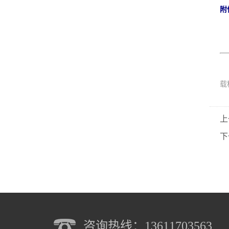
附
载
上
下
咨询热线：13611703563