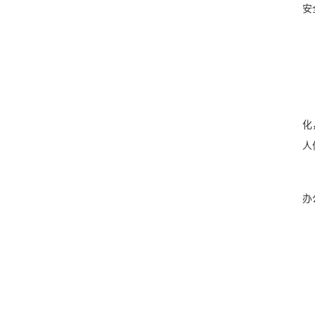
安
化
人
办