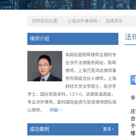
您所在的位置：
上海涉外律师网
>
法律资讯
法
律师介绍
本网站是陈晖律师主理的专
业涉外法律服务网站，陈晖
律师，上海万竞鸿达律师事
务所高级合伙人律师，上海
财经大学法学硕士，经济学
6
学士，国际贸易本科，CET-6，法律英语高级，
辛
专业涉外律师，盈科国际投资与贸易律师团队核
心律师，...
详细>>
庄
合
于
成功案例
更多+
维