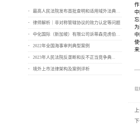
作
最高人民法院发布首批查明和适用域外法典型...
中
忘
律师解析｜非对称管辖协议的效力认定等问题
为
中化国际（新加坡）有限公司诉蒂森克虏伯冶...
中
使
2022年全国海事审判典型案例
来
2023年人民法院反垄断和反不正当竞争典...
境外上市法律架构及案例评析
载
上
下