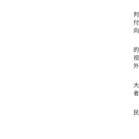
判
付
向
的
视
外
大
者
民