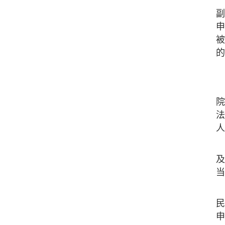
副
申
被
的
院
法
人
及
当
民
申