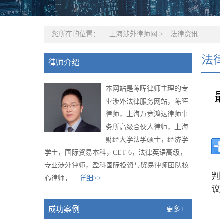
您所在的位置：
上海涉外律师网
>
法律资讯
法
律师介绍
本网站是陈晖律师主理的专
业涉外法律服务网站，陈晖
律师，上海万竞鸿达律师事
务所高级合伙人律师，上海
财经大学法学硕士，经济学
学士，国际贸易本科，CET-6，法律英语高级，
专业涉外律师，盈科国际投资与贸易律师团队核
判
心律师，...
详细>>
议
成功案例
更多+