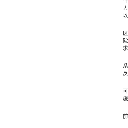
件
人
以
区
院
求
系
反
可
施
前