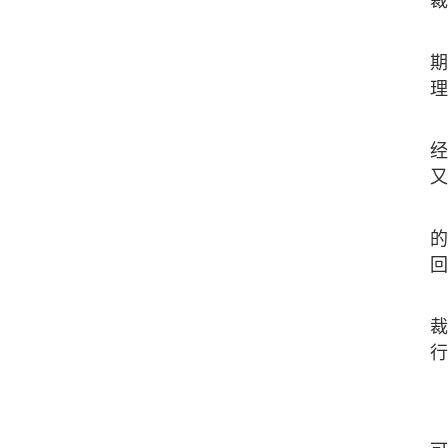
裁
期
理
经
又
的
回
裁
行