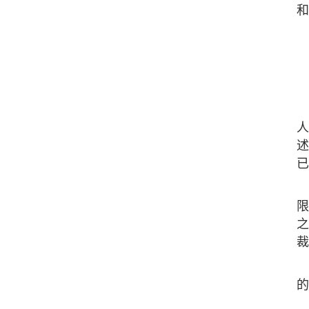
和
人
述
已
限
之
裁
的