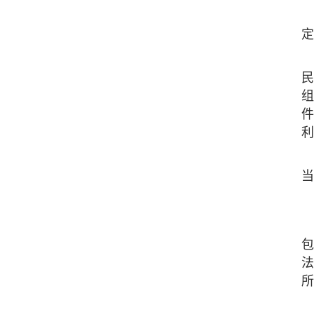
定
民
组
件
利
当
包
法
所