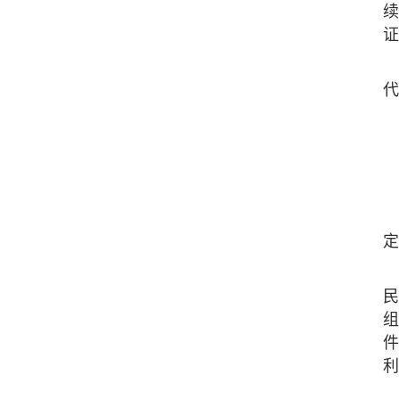
续
证
代
定
民
组
件
利