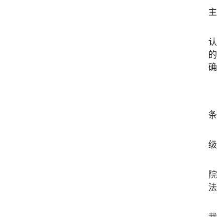
主
认
的
确
条
级
院
法