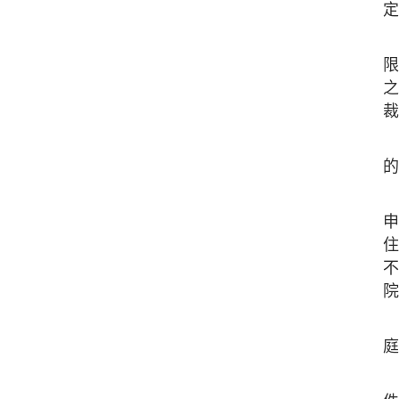
定
限
之
裁
的
申
住
不
院
庭