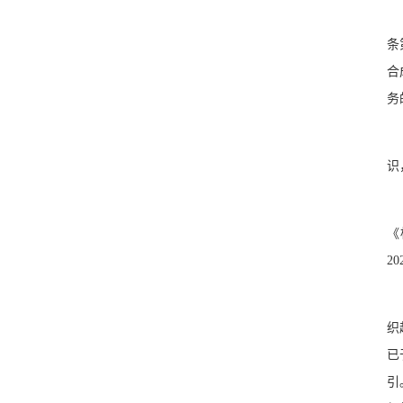
条
合
务
识
《
2
织
已
引