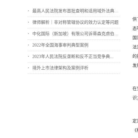
最高人民法院发布首批查明和适用域外法典型...
供
律师解析｜非对称管辖协议的效力认定等问题
态
中化国际（新加坡）有限公司诉蒂森克虏伯冶...
国
2022年全国海事审判典型案例
法
的
2023年人民法院反垄断和反不正当竞争典...
发
境外上市法律架构及案例评析
在
识
定
《