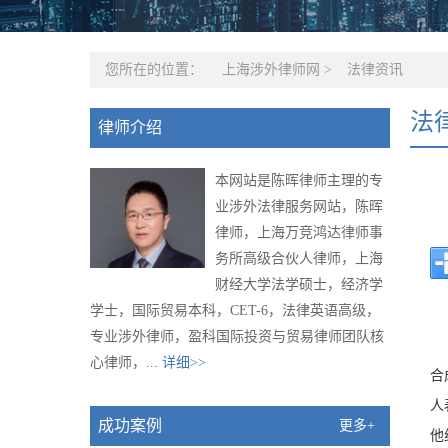
您所在的位置：
上海涉外律师网
>
法律资讯
法
律师介绍
本网站是陈晖律师主理的专
业涉外法律服务网站，陈晖
律师，上海万竞鸿达律师事
务所高级合伙人律师，上海
财经大学法学硕士，经济学
学士，国际贸易本科，CET-6，法律英语高级，
专业涉外律师，盈科国际投资与贸易律师团队核
心律师，...
详细>>
合
人
成功案例
更多+
他