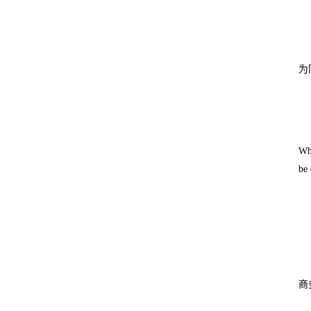
为
Whe
be 
商