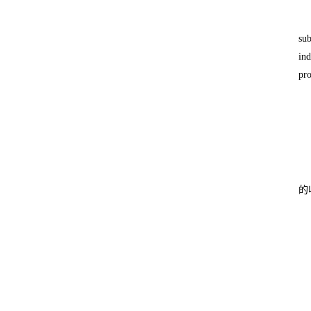
sub
ind
pro
的