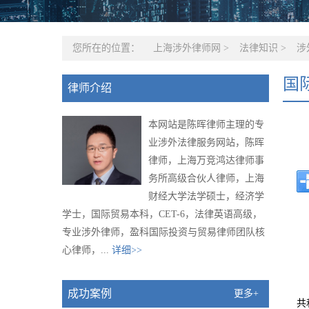
您所在的位置：
上海涉外律师网
>
法律知识
>
涉
国
律师介绍
本网站是陈晖律师主理的专
业涉外法律服务网站，陈晖
律师，上海万竞鸿达律师事
务所高级合伙人律师，上海
财经大学法学硕士，经济学
学士，国际贸易本科，CET-6，法律英语高级，
专业涉外律师，盈科国际投资与贸易律师团队核
心律师，...
详细>>
成功案例
更多+
共