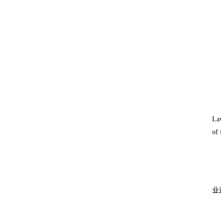
Law
of 
业