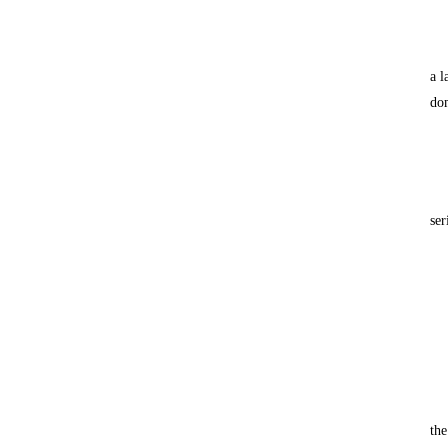
a l
dom
ser
the