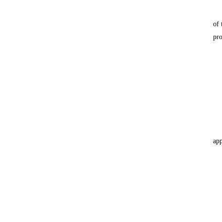
of 
pro
app