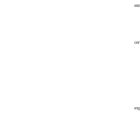
ent
cer
exp