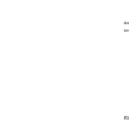
dom
inv
的