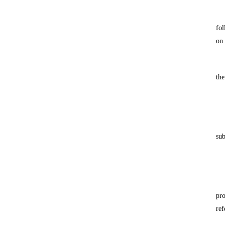
fol
on 
the
sub
pro
ref