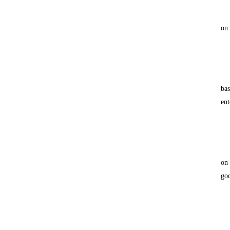
on 
bas
ent
on 
go