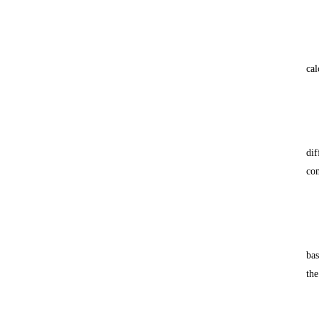
cal
dif
co
bas
the