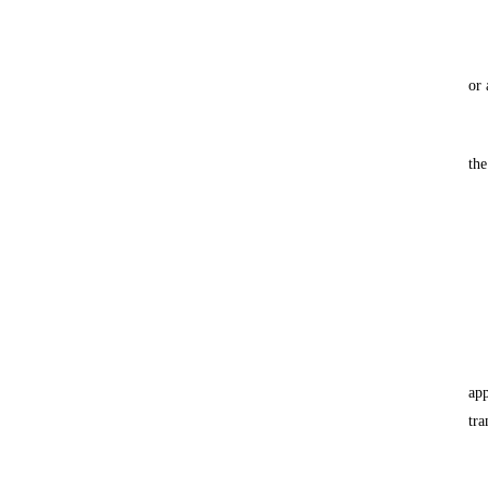
or 
the
app
tra