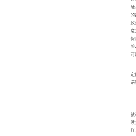
险
的
致
意
保
险
可
定
语
就
续
样