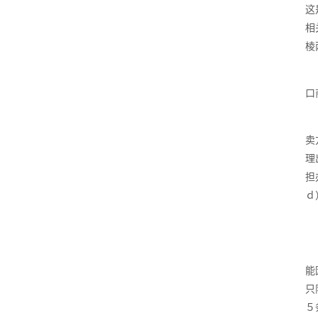
这
相
棱
口
卖
理
担
ｄ
能
只
５