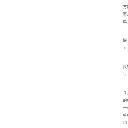
方
事
单
提
ｃ
良
Ｕ
０
的
一
单
和