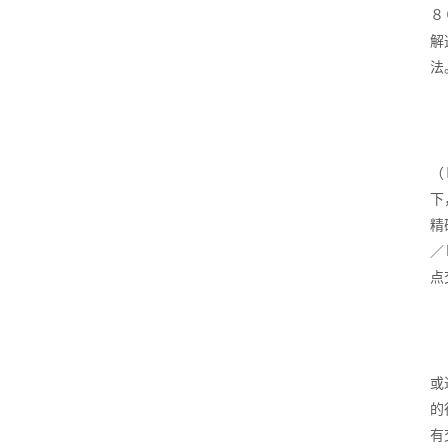
８
解
法
（
下
精
／
点
或
的
有