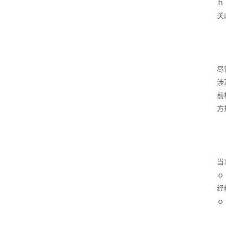
ｈ
关
尽
涉
前
方
当
ｏ
经
ｏ