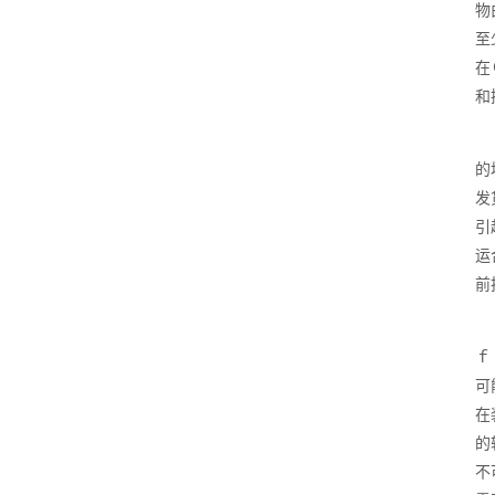
物
至
在
和
的
发
引
运
前
ｆ
可
在
的
不