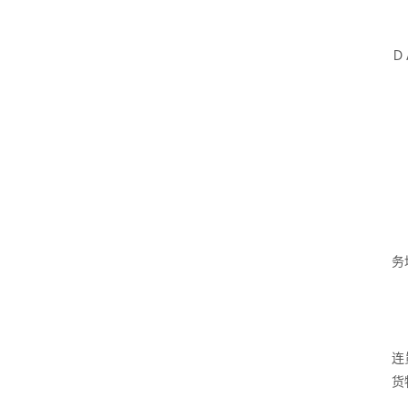
Ｄ
务
连
货