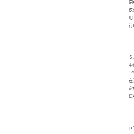
词
仅
用
行
Ｓ
中
“
在
定
语
ｐ