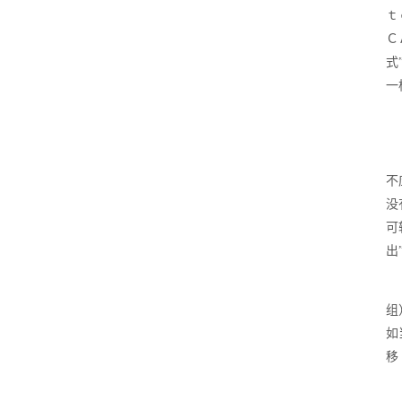
ｔ
Ｃ
式
一
不
没
可
出
组
如
移