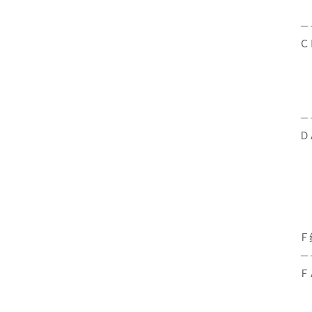
－
Ｃ
－
Ｄ
Ｆ
－
Ｆ