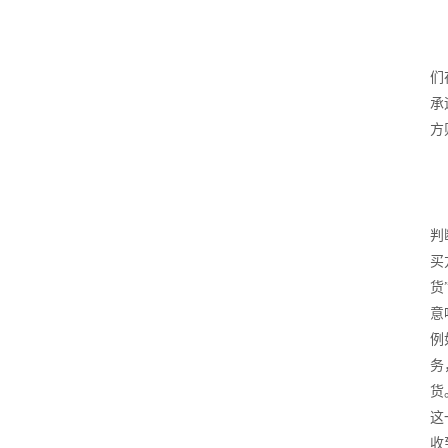
们
承
方
判
买
货
意
例
务
货
这
收