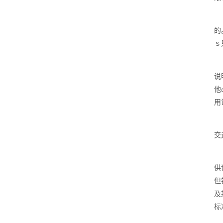
的
ｓ
说
他
用
交
供
但
及
标