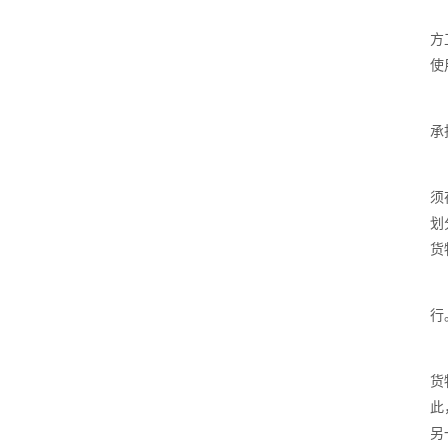
方
使
承
须
划
货
行
货
此
另