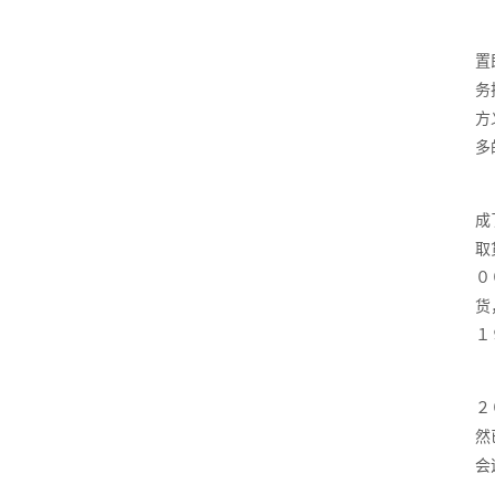
置
务
方
多
成
取
０
货
１
２
然
会