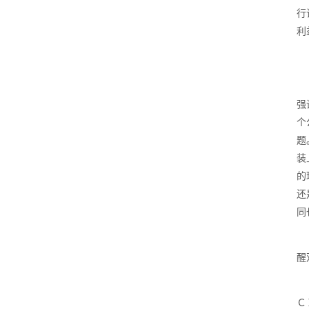
行
利
强
个
题
装
的
还
同
醒
Ｃ