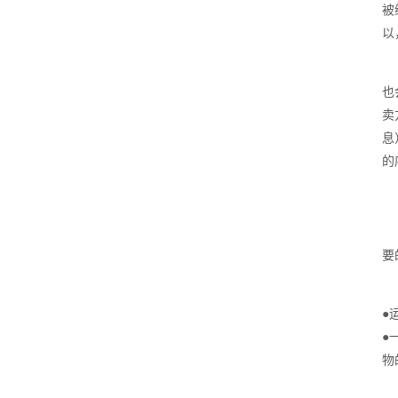
被
以
也
卖
息
的
要
●
●
物