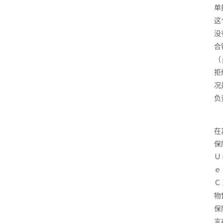
单
这
没
合
（
拒
况
负
在
保
Ｕ
ｅ
Ｃ
物
保
言