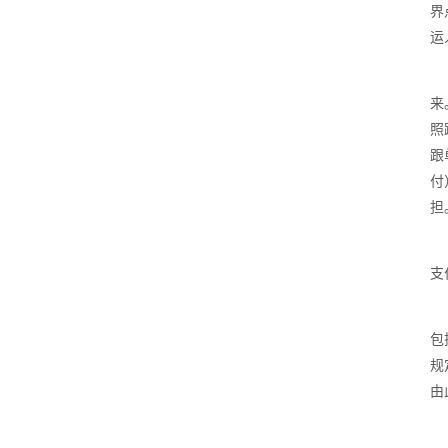
界
运
来
照
跟
付
担
支
包
规
由