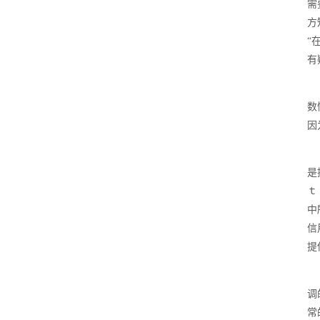
需
方
“
有
数
因
是
ｔ
中
信
提
调
常