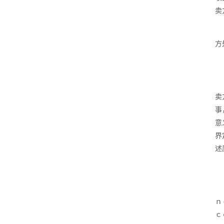
卖
方
卖
事
意
界
述
ｎ
ｃ