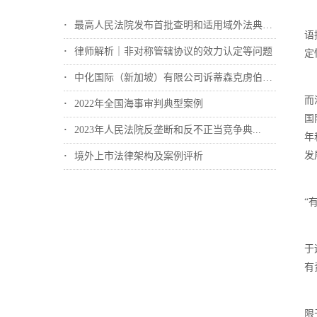
最高人民法院发布首批查明和适用域外法典型...
语
律师解析｜非对称管辖协议的效力认定等问题
定
中化国际（新加坡）有限公司诉蒂森克虏伯冶...
而
2022年全国海事审判典型案例
国
2023年人民法院反垄断和反不正当竞争典...
年
发
境外上市法律架构及案例评析
“
于
有
限