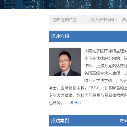
您所在的位置：
上海涉外律师网
>
法
律师介绍
本网站是陈晖律师主理
业涉外法律服务网站，
律师，上海万竞鸿达律
务所高级合伙人律师，
财经大学法学硕士，经
学士，国际贸易本科，CET-6，法律英语高
专业涉外律师，盈科国际投资与贸易律师团
心律师，...
详细>>
成功案例
更多