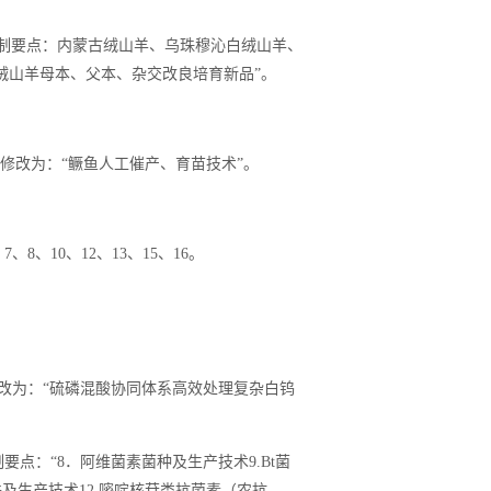
，控制要点：内蒙古绒山羊、乌珠穆沁白绒山羊、
绒山羊母本、父本、杂交改良培育新品”。
1)修改为：“鳜鱼人工催产、育苗技术”。
、8、10、12、13、15、16。
2修改为：“硫磷混酸协同体系高效处理复杂白钨
制要点：“8．阿维菌素菌种及生产技术9.Bt菌
株及生产技术12.嘧啶核苷类抗菌素（农抗