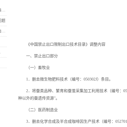
.
问题
.
《中国禁止出口限制出口技术目录》调整内容
.
一、禁止出口部分
（一）畜牧业
1．删去微生物肥料技术（编号：050302J）条目。
2．将蚕类品种、繁育和蚕茧采集加工利用技术（编号：050
种以外的蚕遗传资源”。
（二）医药制造业
3．删去化学合成及半合成咖啡因生产技术（编号：05270