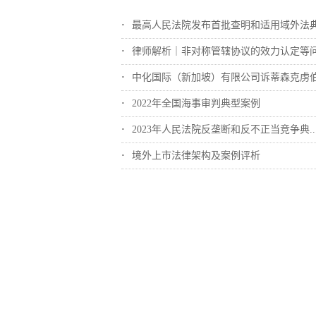
最高人民法院发布首批查明和适用域外法典型..
律师解析｜非对称管辖协议的效力认定等
中化国际（新加坡）有限公司诉蒂森克虏伯冶..
2022年全国海事审判典型案例
2023年人民法院反垄断和反不正当竞争典..
境外上市法律架构及案例评析