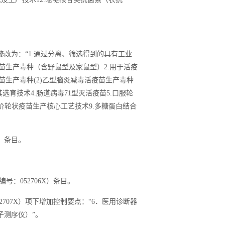
点修改为：“1.通过分离、筛选得到的具有工业
苗生产毒种（含野鼠型及家鼠型）2.用于活疫
苗生产毒种(2)乙型脑炎减毒活疫苗生产毒种
育技术4.肠道病毒71型灭活疫苗5.口服轮
、六价轮状疫苗生产核心工艺技术9.多糖蛋白结合
X）条目。
号：052706X）条目。
2707X）项下增加控制要点：“6．医用诊断器
子测序仪）”。