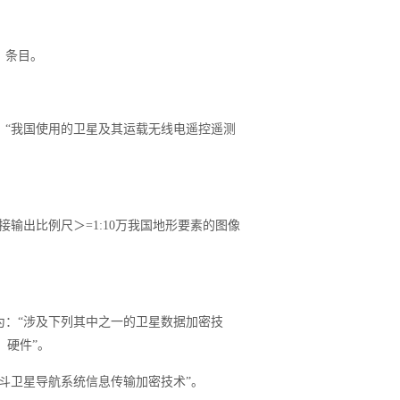
。
）条目。
为：“我国使用的卫星及其运载无线电遥控遥测
直接输出比例尺＞=1:10万我国地形要素的图像
改为：“涉及下列其中之一的卫星数据加密技
、硬件”。
“北斗卫星导航系统信息传输加密技术”。