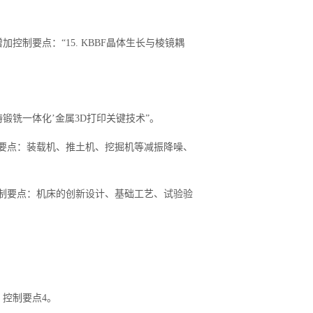
加控制要点：“15. KBBF晶体生长与棱镜耦
‘铸锻铣一体化’金属3D打印关键技术”。
控制要点：装载机、推土机、挖掘机等减振降噪、
，控制要点：机床的创新设计、基础工艺、试验验
）控制要点4。