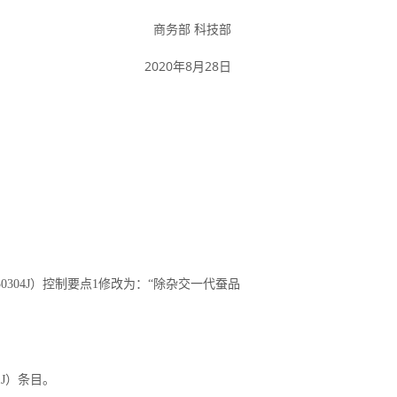
商务部 科技部
2020年8月28日
304J）控制要点1修改为：“除杂交一代蚕品
1J）条目。