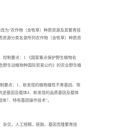
X）修改为“农作物（含牧草）种质资源及其繁育技
物种质资源分类名录所列农作物（含牧草）种质资
X），控制要点：1.《国家重点保护野生植物名
濒危野生动植物种国际贸易公约》的农业野生植
），控制要点：1．新发现的植物雄性不育基因、恢
抗逆基因及载体4．新发现的品质基因及载体
载体7．特有基因操作技术”。
要点：杂交，人工授精，胚胎、基因克隆繁育技