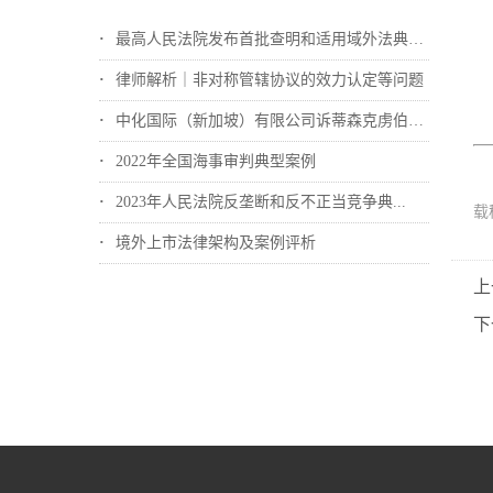
最高人民法院发布首批查明和适用域外法典型...
律师解析｜非对称管辖协议的效力认定等问题
中化国际（新加坡）有限公司诉蒂森克虏伯冶...
2022年全国海事审判典型案例
2023年人民法院反垄断和反不正当竞争典...
载
境外上市法律架构及案例评析
上
下