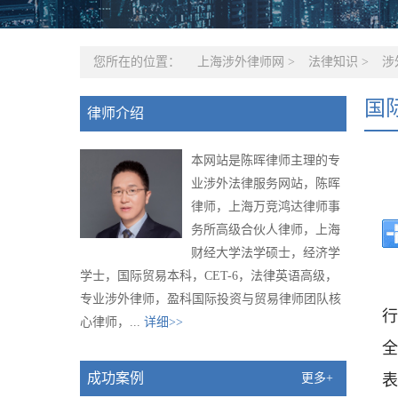
您所在的位置：
上海涉外律师网
>
法律知识
>
涉
国
律师介绍
本网站是陈晖律师主理的专
业涉外法律服务网站，陈晖
律师，上海万竞鸿达律师事
务所高级合伙人律师，上海
财经大学法学硕士，经济学
学士，国际贸易本科，CET-6，法律英语高级，
专业涉外律师，盈科国际投资与贸易律师团队核
行
心律师，...
详细>>
全
表
成功案例
更多+