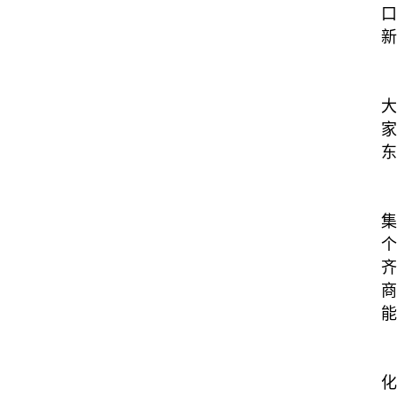
口
新
大
家
东
集
个
齐
商
能
化