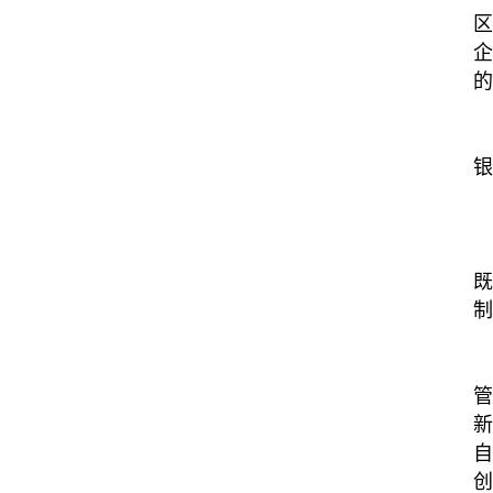
区
企
的
银
既
制
管
新
自
创