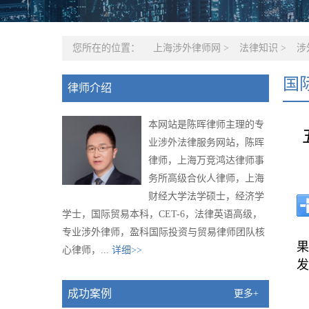
您所在的位置：
上海涉外律师网
>
法律知识
>
涉
国
律师介绍
本网站是陈晖律师主理的专
业涉外法律服务网站，陈晖
律师，上海万竞鸿达律师事
务所高级合伙人律师，上海
财经大学法学硕士，经济学
学士，国际贸易本科，CET-6，法律英语高级，
专业涉外律师，盈科国际投资与贸易律师团队核
果
心律师，...
详细>>
发
成功案例
更多+