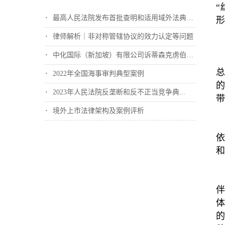
“
最高人民法院发布首批查明和适用域外法典型...
形
律师解析｜非对称管辖协议的效力认定等问题
中化国际（新加坡）有限公司诉蒂森克虏伯冶...
总
2022年全国海事审判典型案例
的
2023年人民法院反垄断和反不正当竞争典...
带
境外上市法律架构及案例评析
依
和
伴
体
的