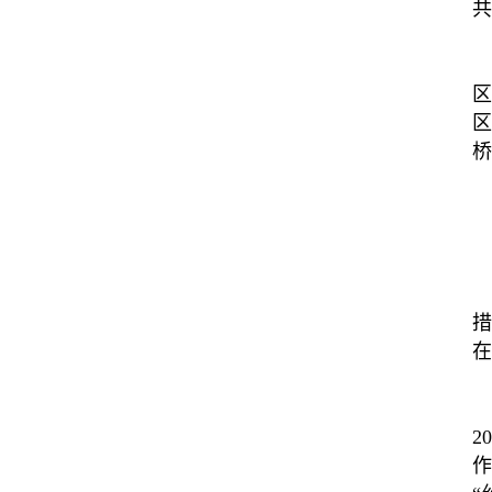
共
区
区
桥
措
在
2
作