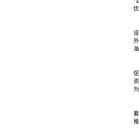
“
优
设
外
海
促
资
为
着
推