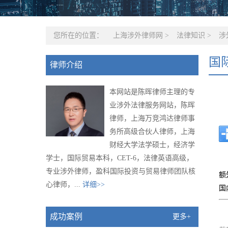
您所在的位置：
上海涉外律师网
>
法律知识
>
涉
国
律师介绍
本网站是陈晖律师主理的专
业涉外法律服务网站，陈晖
律师，上海万竞鸿达律师事
务所高级合伙人律师，上海
财经大学法学硕士，经济学
学士，国际贸易本科，CET-6，法律英语高级，
专业涉外律师，盈科国际投资与贸易律师团队核
额
心律师，...
详细>>
国
成功案例
更多+