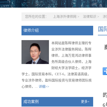
您所在的位置：
上海涉外律师网
>
法律知识
>
涉
国
律师介绍
本网站是陈晖律师主理的专
业涉外法律服务网站，陈晖
律师，上海万竞鸿达律师事
务所高级合伙人律师，上海
财经大学法学硕士，经济学
学士，国际贸易本科，CET-6，法律英语高级，
专业涉外律师，盈科国际投资与贸易律师团队核
心律师，...
详细>>
成功案例
更多+
6