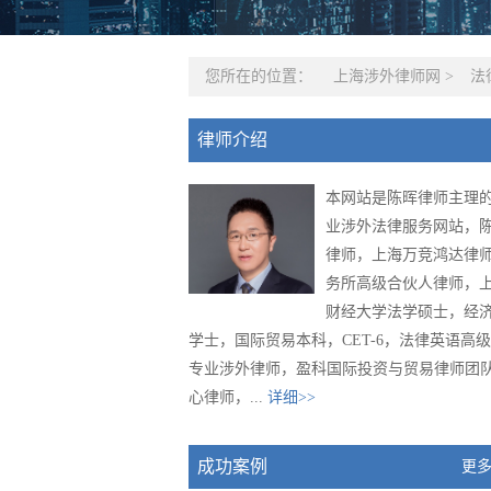
您所在的位置：
上海涉外律师网
>
法
律师介绍
本网站是陈晖律师主理
业涉外法律服务网站，
律师，上海万竞鸿达律
务所高级合伙人律师，
财经大学法学硕士，经
学士，国际贸易本科，CET-6，法律英语高
专业涉外律师，盈科国际投资与贸易律师团
心律师，...
详细>>
成功案例
更多