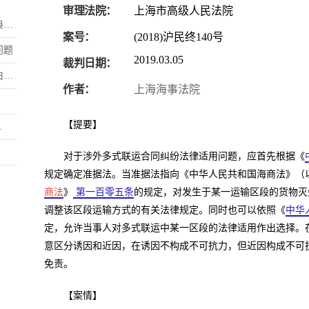
审理法院：
上海市高级人民法院
.
案号：
(2018)沪民终140号
问题
2019.03.05
裁判日期：
.
作者：
上海海事法院
【提要】
.
对于涉外多式联运合同纠纷法律适用问题，应首先根据《
规定确定准据法。当准据法指向《中华人民共和国海商法》（
商法
》
第一百零五条
的规定，对发生于某一运输区段的货物灭
调整该区段运输方式的有关法律规定。同时也可以依照《
中华
定，允许当事人对多式联运中某一区段的法律适用作出选择。
意区分诱因和近因，在诱因不构成不可抗力，但近因构成不可
免责。
【案情】