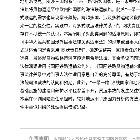
地斯洛伐克，所涉三国均系“一带一路”沿线国家，是一条典型的
铁路将货物运送至中欧内陆国家的海铁联运航路。随着“一带一
式联运的需求也呈现增长趋势。跨越多国、涉及多种运输区段
来一定的复杂性。实践中，对多式联运法律关系下的“网状责任
存在不尽统一的认识。本案阐明了对此类问题的适法原则，即
《中华人民共和国涉外民事法律关系适用法》的规定或当事人
式联运合同是否采用“网状责任制”，确定调整某一区段责任的
选择，最终就货物铁路运输区段适用希腊法律，其余争议问题
法律渊源适用《国际铁路运输公约》、《国际铁路货物运输合
事法律关系中对当事人法律适用意思自治的充分尊重，有助于增
法院司法裁决的认同和预期。此外，“一带一路”沿线国家和地
基础设施的建设和养护水平也参差不齐，货运事故的发生又往
本案在评判风险责任承担时，较好地运用了原因力分析的方法，
件中类似纠纷的处理提供借鉴思路。
免责声明
：本网部分文章和信息来源于国际互联网，本