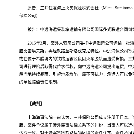
原告：三井住友海上火灾保险株式会社（Mitsui Sumitomo Ins
保险公司）
被告：中远海运集装箱运输有限公司国际多式联运合同纠
2015年3月，案外人索尼公司委托中远海运公司运输一
腊比雷埃夫斯，再经铁路至斯洛伐克尼特拉。中远海运公司签
物在位于希腊境内的铁路运输区段因火车脱轨而遭受货损。三
司进行理赔后取得代位求偿权，向中远海运公司提出追偿。中
段当地持续暴雨，引起地质塌陷，属不可抗力，承运人可以免
的单位赔偿责任限制。
【裁判】
上海海事法院一审认为，三井保险公司成立注册于日本、
腊，案件争议属于涉外民事法律关系下的纠纷，当事人可以选
达成一致，对于涉案货物铁路运输区段的责任认定、责任承担