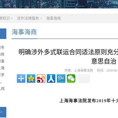
律知识
>
涉外法律服务
>
海事海商
海事海商
的专
明确涉外多式联运合同适法原则充
陈晖
意思自治
师事
上海
作者：上海海事法院 时间：2020-06
济学
级，
队核
上海海事法院发布2019年
+