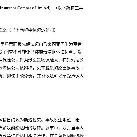
urance Company Limited）（以下简称三井
纷案（以下简称中远海运公司）
批液晶显示面板先经海运自马来西亚巴生港至希
发了4套不可转让已装船清洁联运海运单。货
井保险公司作为涉案货物保险人，在对索尼公
远海运公司抗辩称，火车脱轨的原因是事故时
责；即使不能免责，其也依法可以享受承运人
运输目的地为斯洛伐克、事故发生地位于希
择解决纠纷适用的法律。庭审中，双方当事人
方式等选择适用希腊法律，其余争议问题选择