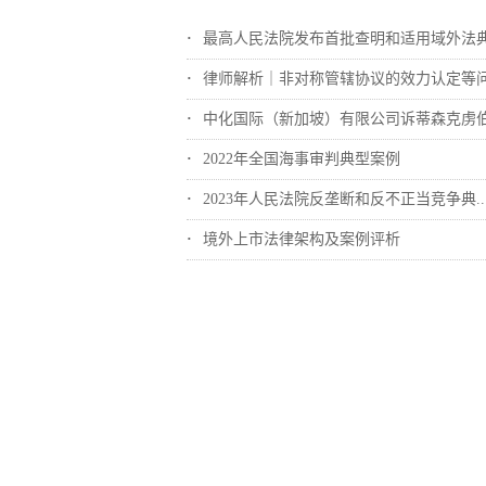
最高人民法院发布首批查明和适用域外法典型..
律师解析｜非对称管辖协议的效力认定等
中化国际（新加坡）有限公司诉蒂森克虏伯冶..
2022年全国海事审判典型案例
2023年人民法院反垄断和反不正当竞争典..
境外上市法律架构及案例评析