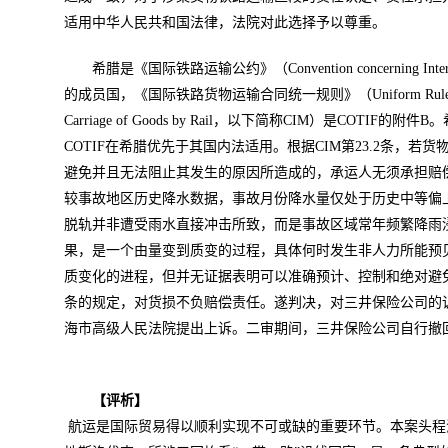
适用中华人民共和国法律，法院对此选择予以尊重。
希腊是《国际铁路运输公约》（Convention concerning Interna
的成员国，《国际铁路货物运输合同统一规则》（Uniform Rules Concerning
Carriage of Goods by Rail，以下简称CIM）是COTI
COTIF在希腊优先于其国内法适用。根据CIM第23.2条，
避免并且无法阻止其发生的原因所造成的，承运人无须承担赔
较事故地区历史降水数据，事故月份降水量仅处于历史中等偏
脱轨并非遭受雨水直接冲击所致，而是事故区域常年频繁降雨
果，是一个由量变到质变的过程，具体何时发生非人力所能预
质变化的进程，但并无证据表明可以准确预计、控制和绝对避免。
条的规定，对货损不负赔偿责任。遂判决，对三井保险公司的
海市高级人民法院提出上诉。二审期间，三井保险公司自行撤
【评析】
航运是国际贸易得以顺利实现不可或缺的重要环节。本案头程