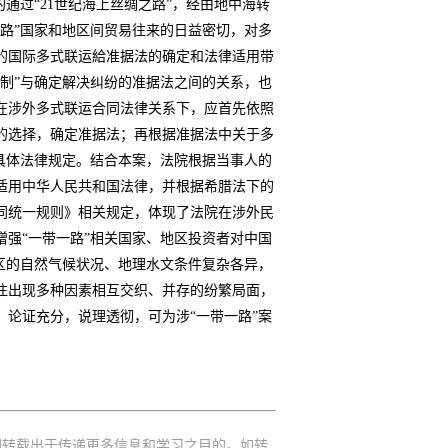
通过“21世纪海上丝绸之路”，经由地中海转
路”国家和地区间贸易往来的日益密切，对多
的国际多式联运給准据法的确定和法律适用带
制”与确定解决纠纷的准据法之间的关系，也
在涉外多式联运合同法律关系下，应首先依照
的选择，确定准据法；再根据准据法中关于多
具体法律规定。结合本案，法院根据当事人的
适用中华人民共和国法律，并根据希腊法下的
同统一规则》相关规定，体现了法院在涉外民
强“一带一路”相关国家、地区投资者对中国
区的自然气候状况、地理水文条件复杂各异，
往出现多种因素相互交织、并存的纷繁局面，
论证充分，说理透彻，可为涉“一带一路”案
网转载出于传递更多信息和学习之目的。如转