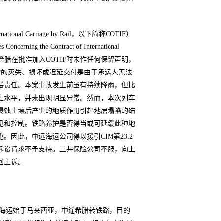
tional Carriage by Rail，以下简称COTIF）
 the Contract of International
F的附件B。希腊在批准加入COTIF时未作任何保留声明，
若货物的灭失、损坏或迟延交付是由于承运人无法
偿责任。本案事故发生前虽有持续降雨，但比
上水平，并未出现明显异常。然而，本次列车
浸蚀土壤后产生的地质作用引起地层塌陷的结
见和控制。铁路养护是否得当或可延缓此种地
因此，中远海运公司得以援引CIM第23.2
诉讼请求不予支持。三井保险公司不服，向上
回上诉。
海运始于马来西亚，中途希腊转铁路，目的