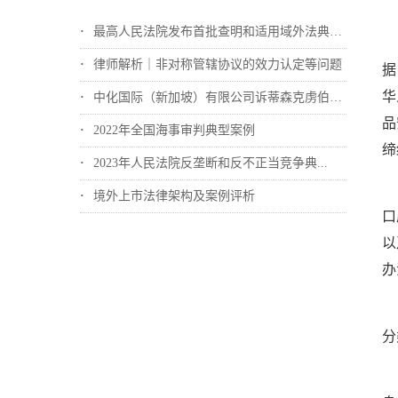
最高人民法院发布首批查明和适用域外法典型...
律师解析｜非对称管辖协议的效力认定等问题
据
华
中化国际（新加坡）有限公司诉蒂森克虏伯冶...
品
2022年全国海事审判典型案例
缔
2023年人民法院反垄断和反不正当竞争典...
境外上市法律架构及案例评析
口
以
办
分