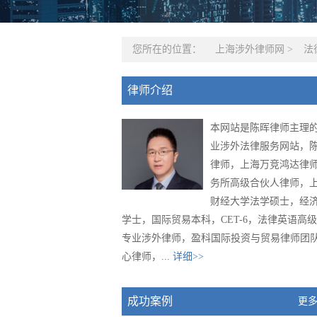
您所在的位置：
上海涉外律师网
>
法
律师介绍
本网站是陈晖律师主理
业涉外法律服务网站，
律师，上海万竞鸿达律
务所高级合伙人律师，
财经大学法学硕士，经
学士，国际贸易本科，CET-6，法律英语高
专业涉外律师，盈科国际投资与贸易律师团
心律师，...
详细>>
成功案例
更多