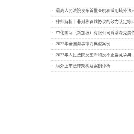
最高人民法院发布首批查明和适用域外法典型..
律师解析｜非对称管辖协议的效力认定等
中化国际（新加坡）有限公司诉蒂森克虏伯冶..
2022年全国海事审判典型案例
2023年人民法院反垄断和反不正当竞争典..
境外上市法律架构及案例评析