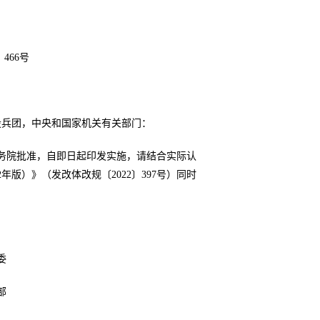
466号
设兵团，中央和国家机关有关部门：
务院批准，自即日起印发实施，请结合实际认
2年版）》（发改体改规〔2022〕397号）同时
委
部