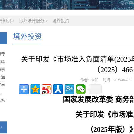
律知识
>
涉外法律服务
>
境外投资
境外投资
的专
关于印发《市场准入负面清单(2025
陈晖
〔2025〕466
师事
上海
作者：未知 时间：2025-04-2
济学
级，
国家发展改革委 商务
队核
关于印发《市场准
+
（2025年版）