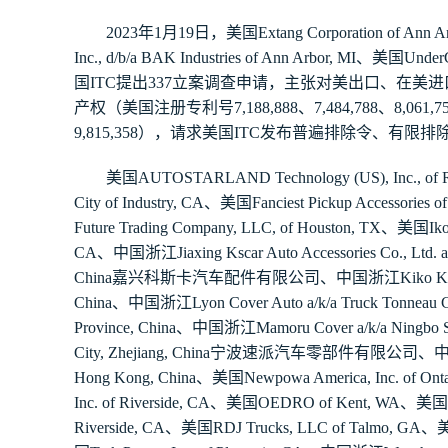
2023
年
1
月
19
日，美国
Extang Corporation of Ann A
Inc., d/b/a BAK Industries of Ann Arbor, MI
、美国
UnderC
国
ITC
提出
337
立案调查申请，主张对美出口、在美进
产权（美国注册专利号
7,188,888
、
7,484,788
、
8,061,7
9,815,358
），请求美国
ITC
发布普遍排除令、有限排
美国
AUTOSTARLAND Technology (US), Inc., of R
City of Industry, CA
、美国
Fanciest Pickup Accessories o
Future Trading Company, LLC, of Houston, TX
、美国
Iko
CA
、中国浙江
Jiaxing Kscar Auto Accessories Co., Ltd. 
China
嘉兴科斯卡汽车配件有限公司、中国浙江
Kiko Ki
China
、中国浙江
Lyon Cover Auto a/k/a Truck Tonneau C
Province, China
、中国浙江
Mamoru Cover a/k/a Ningbo Su
City, Zhejiang, China
宁波速派汽车零部件有限公司、
Hong Kong, China
、美国
Newpowa America, Inc. of Ont
Inc. of Riverside, CA
、美国
OEDRO of Kent, WA
、美国
Riverside, CA
、美国
RDJ Trucks, LLC of Talmo, GA
、