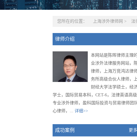
您所在的位置：
上海涉外律师网
>
法
律师介绍
本网站是陈晖律师主理
业涉外法律服务网站，
律师，上海万竞鸿达律
务所高级合伙人律师，
财经大学法学硕士，经
学士，国际贸易本科，CET-6，法律英语高
专业涉外律师，盈科国际投资与贸易律师团
心律师，...
详细>>
成功案例
更多