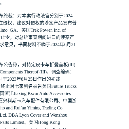
。
布终裁：对本案行政法官
分别于
202
4
在侵权，建议对侵权的涉案产品发布普
almo, GA
、美国
Trek Power, Inc. of
禁止令，对总统审查期间进口的涉案产
求意见，书面材料不晚于
2024
年
6
月
21
布公告称
，对
特定皮卡车折叠盖板
(III)
Components Thereof (III)
，调查编码：
别于
月
2023
年
8
25
日
作出的初裁
别终止对七家列名被告美国
Future Trucks
国浙江
Jiaxing Kscar Auto Accessories
嘉兴科斯卡汽车配件有限公司、中国浙
ito and Rui
’
an Yiming Trading Co.
, Ltd. DBA Lyon Cover and Wenzhou
Parts Limited
、美国
Hong Kong