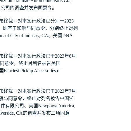
nzhou Tianmao Automobile Parts Co.,
限公司的调查并发布同意令。
布终裁：对本案行政法官
分别于
2023
，
即基于和解与同意令，分别终止对列
c. of City of Industry, CA
、美国
DNA
月
布终裁：对本案行政法官于
2023
年
8
同意令，终止对列名被告美国
国
Fanciest Pickup Accessories of
月
布终裁：对本案行政法官于
2023
年
7
解与同意令，终止对列名被告中国浙
部件有限公司、美国
Newpowa America,
iverside, CA
的调查并发布三项同意