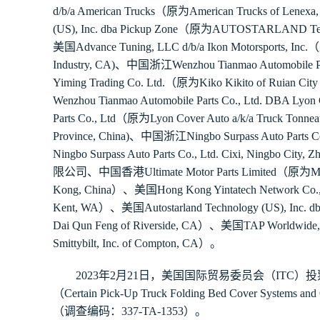
d/b/a American Trucks
（原为
American Trucks of Lenexa,
(US), Inc. dba Pickup Zone
（原为
AUTOSTARLAND Technol
美国
Advance Tuning, LLC d/b/a Ikon Motorsports, Inc.
（
Industry, CA)
、中国浙江
Wenzhou Tianmao Automobile Pa
Yiming Trading Co. Ltd.
（原为
Kiko Kikito of Ruian Cit
Wenzhou Tianmao Automobile Parts Co., Ltd. DBA Lyon
Parts Co., Ltd
（原为
Lyon Cover Auto a/k/a Truck Tonnea
Province, China)
、中国浙江
Ningbo Surpass Auto Parts Co
Ningbo Surpass Auto Parts Co., Ltd. Cixi, Ningbo City, Zh
限公司、中国香港
Ultimate Motor Parts Limited
（原为
M
Kong, China
）、美国
Hong Kong Yintatech Network Co.
Kent, WA
）、美国
Autostarland Technology (US), Inc. 
Dai Qun Feng of Riverside, CA
）、美国
TAP Worldwide, 
Smittybilt, Inc. of Compton, CA
）。
2023
年
2
月
21
日，美国国际贸易委员会（
ITC
）投
（
Certain Pick-Up Truck Folding Bed Cover Systems and 
（调查编码：
337-TA-1353
）。