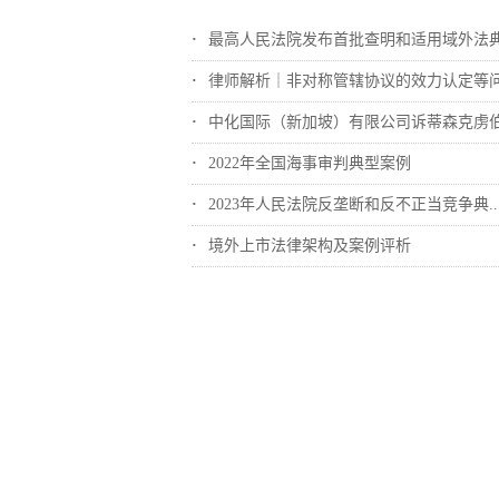
最高人民法院发布首批查明和适用域外法典型..
律师解析｜非对称管辖协议的效力认定等
中化国际（新加坡）有限公司诉蒂森克虏伯冶..
2022年全国海事审判典型案例
2023年人民法院反垄断和反不正当竞争典..
境外上市法律架构及案例评析