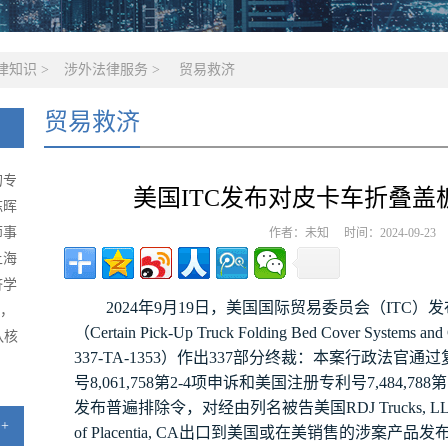
律知识
>
涉外法律服务
>
贸易救济
贸易救济
的专
美国ITC发布对皮卡车折叠盖板(
陈晖
师事
作者：未知 时间：2024-09-2
上海
济学
发
202
4
年
9
月
19
日，美国国际贸易委员会（
ITC
）
级，
（
Certain Pick-Up Truck Folding Bed Cover Systems and 
队核
通过
337-TA-1353
）
作出
337
部分终裁：本案行政法官
号
8,061,758
第
2-4
项申诉和美国注册专利号
7,484,788
第
发布普遍排除令，对经由列名被告美国
RDJ Trucks, L
+
of Placentia, CA
出口到美国或在美销售的涉案产品发