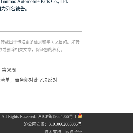
ianmao Automobile Parts Co., Ltd.
司为列名被告。
网转载出于传递更多信息和学习之目的。如转
改或删除相关文章，保证您的权利。
第36周
N清单，商务部对此坚决反对
 All Rights Reserved.
沪ICP备19034066号-1
沪公网安备：
31010602005086号
技术支持：
网律营管