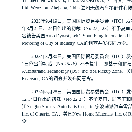
Yintatech Network Co., Ltd. a/k/a OEDRO
、中国浙江
We
Ltd. Wenzhou, Zhejiang, China
温州天茂汽车零部件有
发
202
3
年
9
月
19
日，美国国际贸易委员会（
ITC
）
月
日
、
）
不予
复审
年
8
21
24
日
作出的初裁（
No.
27
、
28
名被告美国
Auto Dynasty a/k/a Shun Fung International In
Motoring of City of Industry, CA
的调查并发布同意令。
202
3
年
8
月
30
日，美国国际贸易委员会（
ITC
）
发
）
不予
复审
，
1
日作出的初裁（
No.
25-26
即基于和解与
Autostarland Technology (US), Inc. dba Pickup Zone
、美
Riverside, CA
的调查并发布同意令。
202
3
年
8
月
28
日，美国国际贸易委员会（
ITC
）
发
）
不予
复审
，
12-14
日作出的初裁（
No.
22-24
即基于和
江
Ningbo Surpass Auto Parts Co., Ltd.
宁波速派汽车零
Inc. of Ontario, CA
、美国
New Home Materials, Inc. of R
令。