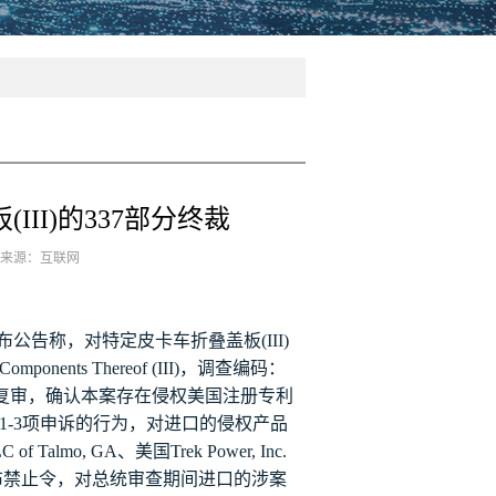
III)的337部分终裁
3 来源：互联网
布公告称
，对
特定皮卡车折叠盖板
(III)
Components Thereof (III)
，调查编码：
复审
，
确认本案存在侵权美国注册专利
1-3
项申诉的行为，对进口的侵权产品
LC of Talmo, GA
、美国
Trek Power, Inc.
布禁止令，对总统审查期间进口的涉案