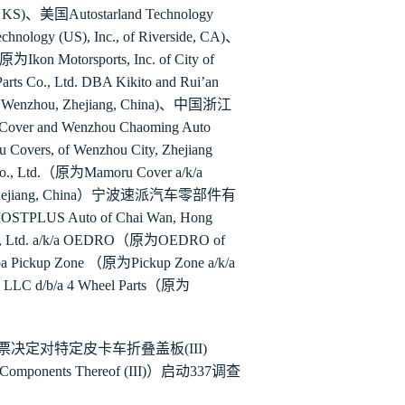
 KS)
、美国
Autostarland Technology
ogy (US), Inc., of Riverside, CA)
、
原为
Ikon Motorsports, Inc. of City of
rts Co., Ltd. DBA Kikito and Rui
’
an
y Wenzhou, Zhejiang, China)
、中国浙江
 Cover and Wenzhou Chaoming Auto
u Covers, of Wenzhou City, Zhejiang
., Ltd.
（原为
Mamoru Cover a/k/a
ejiang, China
）宁波速派汽车零部件有
OSTPLUS Auto of Chai Wan, Hong
, Ltd. a/k/a OEDRO
（原为
OEDRO of
dba Pickup Zone
（原为
Pickup Zone a/k/a
LLC d/b/a 4 Wheel Parts
（原为
票决定对特定皮卡车折叠盖板
(III)
Components Thereof (III)
）启动
337
调查