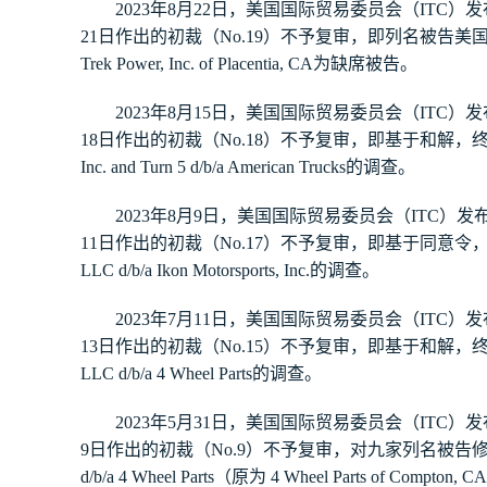
202
3
年
8
月
22
日，美国国际贸易委员会（
ITC
）
发
）
不予
复审
，
21
日作出的初裁（
No.
19
即列名被告美
Trek Power, Inc. of Placentia, CA
为缺席被告。
202
3
年
8
月
15
日，美国国际贸易委员会（
ITC
）
发
）
不予
复审
，
18
日作出的初裁（
No.
18
即基于和解，
Inc. and Turn 5 d/b/a American Trucks
的调查。
202
3
年
8
月
9
日，美国国际贸易委员会（
ITC
）
发
）
不予
复审
，
11
日作出的初裁（
No.
17
即基于同意令
LLC d/b/a Ikon Motorsports, Inc.
的调查。
202
3
年
7
月
11
日，美国国际贸易委员会（
ITC
）
发
）
不予
复审
，
13
日作出的初裁（
No.
15
即基于和解，
LLC d/b/a 4 Wheel Parts
的调查。
202
3
年
5
月
31
日，美国国际贸易委员会（
ITC
）
发
）
不予
复审
，
9
日作出的初裁（
No.
9
对九家列名被告
d/b/a 4 Wheel Parts
（原为
4 Wheel Parts of Compton, CA