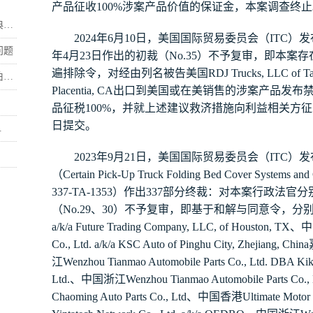
产品征收
100%
涉案产品价值的保证金，本案调查终止
.
发
202
4
年
6
月
10
日，美国国际贸易委员会（
ITC
）
问题
年
月
）
不予
复审
，
4
23
日
作出的初裁（
No.
35
即本案存
遍排除令，对经由列名被告美国
RDJ Trucks, LLC of T
.
Placentia, CA
出口到美国或在美销售的涉案产品发布
品征税
100%
，并就上述建议救济措施向利益相关方征
日提交。
.
发
202
3
年
9
月
21
日，美国国际贸易委员会（
ITC
）
（
Certain Pick-Up Truck Folding Bed Cover Systems and 
分
337-TA-1353
）
作出
337
部分终裁：对本案行政法官
）
不予
复审
，
（
No.
29
、
30
即基于和解与同意令，分
a/k/a Future Trading Company, LLC, of Houston, TX
、中
Co., Ltd. a/k/a KSC Auto of Pinghu City, Zhejiang, China
江
Wenzhou Tianmao Automobile Parts Co., Ltd. DBA Kik
Ltd.
、中国浙江
Wenzhou Tianmao Automobile Parts Co.
Chaoming Auto Parts Co., Ltd
、中国香港
Ultimate Motor 