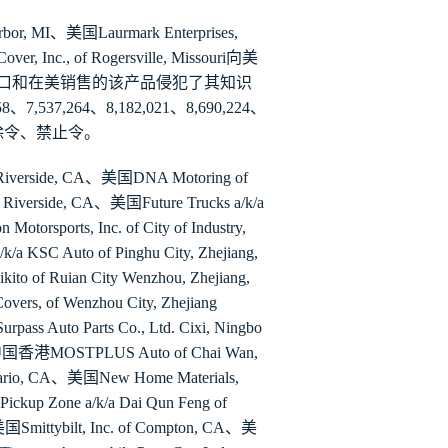
rbor, MI
、美国
Laurmark Enterprises,
over, Inc., of Rogersville, Missouri
向美
口和在美销售的该产品侵犯了其知识
58
、
7,537,264
、
8,182,021
、
8,690,224
、
除令、禁止令。
iverside, CA
、美国
DNA Motoring of
f Riverside, CA
、美国
Future Trucks a/k/a
n Motorsports, Inc. of City of Industry,
a/k/a KSC Auto of Pinghu City, Zhejiang,
kito of Ruian City Wenzhou, Zhejiang,
overs, of Wenzhou City, Zhejiang
rpass Auto Parts Co., Ltd. Cixi, Ningbo
中国香港
MOSTPLUS Auto of Chai Wan,
ario, CA
、美国
New Home Materials,
Pickup Zone a/k/a Dai Qun Feng of
美国
Smittybilt, Inc. of Compton, CA
、美