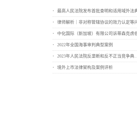
最高人民法院发布首批查明和适用域外法典型..
律师解析｜非对称管辖协议的效力认定等
中化国际（新加坡）有限公司诉蒂森克虏伯冶..
2022年全国海事审判典型案例
2023年人民法院反垄断和反不正当竞争典..
境外上市法律架构及案例评析