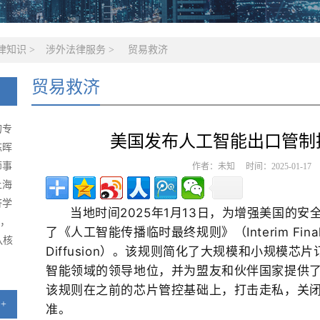
律知识
>
涉外法律服务
>
贸易救济
贸易救济
的专
美国发布人工智能出口管制
陈晖
师事
作者：未知 时间：2025-01-1
上海
济学
当地时间2025年1月13日，为增强美国的
级，
了《人工智能传播临时最终规则》（
Interim Fina
队核
Diffusion
）。该规则简化了大规模和小规模芯片
智能领域的领导地位，并为盟友和伙伴国家提供
该规则在之前的芯片管控基础上，打击走私，关
+
准。