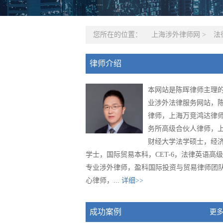
您所在的位置：
上海涉外律师网
>
法
律师介绍
本网站是陈晖律师主理
业涉外法律服务网站，
律师，上海万竞鸿达律
务所高级合伙人律师，
财经大学法学硕士，经
学士，国际贸易本科，CET-6，法律英语高
专业涉外律师，盈科国际投资与贸易律师团
心律师，...
详细>>
成功案例
更多