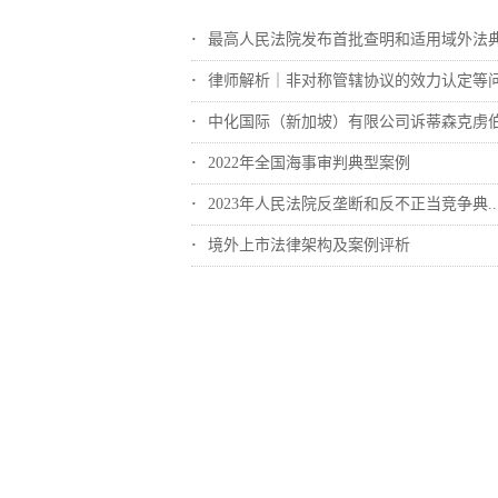
最高人民法院发布首批查明和适用域外法典型..
律师解析｜非对称管辖协议的效力认定等
中化国际（新加坡）有限公司诉蒂森克虏伯冶..
2022年全国海事审判典型案例
2023年人民法院反垄断和反不正当竞争典..
境外上市法律架构及案例评析