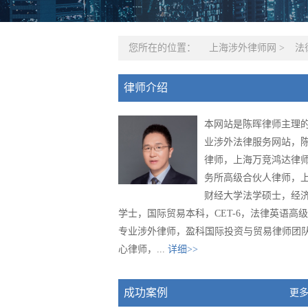
您所在的位置：
上海涉外律师网
>
法
律师介绍
本网站是陈晖律师主理
业涉外法律服务网站，
律师，上海万竞鸿达律
务所高级合伙人律师，
财经大学法学硕士，经
学士，国际贸易本科，CET-6，法律英语高
专业涉外律师，盈科国际投资与贸易律师团
心律师，...
详细>>
成功案例
更多