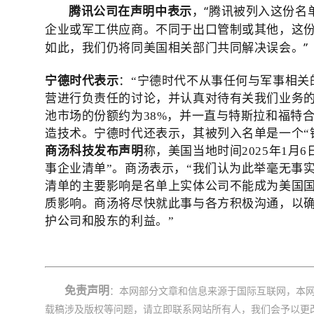
腾讯公司在声明中表示
，“腾讯被列入这份名
企业或军工供应商。不同于出口管制或其他，这
如此，我们仍将同美国相关部门共同解决误会。”
宁德时代表示
：“宁德时代不从事任何与军事相关
营进行负责任的讨论，并认真对待有关我们业务的
池市场的份额约为38%，并一直与特斯拉和福特
造技术。宁德时代还表示，其被列入名单是一个“
商汤科技发布声明
称，美国当地时间2025年1月
事企业清单”。商汤表示，“我们认为此举毫无事
清单的主要影响是名单上实体公司不能成为美国
质影响。商汤将尽快就此事与各方积极沟通，以
护公司和股东的利益。”
免责声明
：本网部分文章和信息来源于国际互联网，本
载稿涉及版权等问题，请立即联系网站所有人，我们会予以更