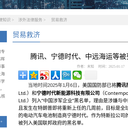
律知识
>
涉外法律服务
>
贸易救济
贸易救济
的专
腾讯、宁德时代、中远海运等被
陈晖
师事
作者：未知 时间：2025-01-1
上海
济学
美国国防部已将
腾讯
当地时间2025年1月6日，
级，
Ltd.）和
宁德时代新能源科技有限公司
（Contempor
队核
Ltd.）列入“中国涉军企业”黑名单，理由是涉嫌
且发生在特朗普即将重新上任的几周前，目标是全
的电动汽车电池制造商宁德时代。作为特斯拉公司
+
被列入美国联邦政府的黑名单。