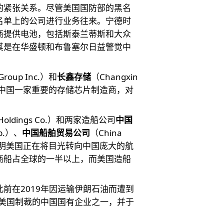
的紧张关系。尽管美国国防部的黑名
名单上的公司进行业务往来。宁德时
商提供电池，包括斯泰兰蒂斯和大众
其是在华盛顿和布鲁塞尔日益警觉中
Group Inc.）和
长鑫存储
（Changxin
单，后者是中国一家重要的存储芯片制造商，对
ng Holdings Co.）和两家造船公司
中国
rp.）、
中国船舶贸易公司
（China
名单，这表明美国正在将目光转向中国庞大的航
商船占全球的一半以上，而美国造船
前在2019年因运输伊朗石油而遭到
到美国制裁的中国国有企业之一，并于