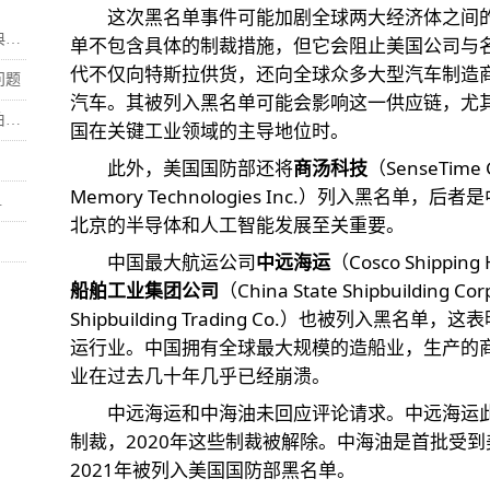
这次黑名单事件可能加剧全球两大经济体之间
.
单不包含具体的制裁措施，但它会阻止美国公司与
代不仅向特斯拉供货，还向全球众多大型汽车制造
问题
汽车。其被列入黑名单可能会影响这一供应链，尤
.
国在关键工业领域的主导地位时。
此外，美国国防部还将
商汤科技
（SenseTime 
Memory Technologies Inc.）列入黑名
.
北京的半导体和人工智能发展至关重要。
中国最大航运公司
中远海运
（Cosco Shippi
船舶工业集团公司
（China State Shipbuilding Co
Shipbuilding Trading Co.）也被列入黑
运行业。中国拥有全球最大规模的造船业，生产的
业在过去几十年几乎已经崩溃。
中远海运和中海油未回应评论请求。中远海运此
制裁，2020年这些制裁被解除。中海油是首批受
2021年被列入美国国防部黑名单。