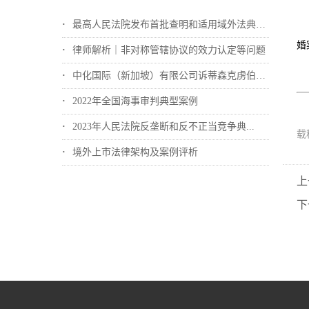
最高人民法院发布首批查明和适用域外法典型...
婚
律师解析｜非对称管辖协议的效力认定等问题
中化国际（新加坡）有限公司诉蒂森克虏伯冶...
2022年全国海事审判典型案例
2023年人民法院反垄断和反不正当竞争典...
载
境外上市法律架构及案例评析
上
下