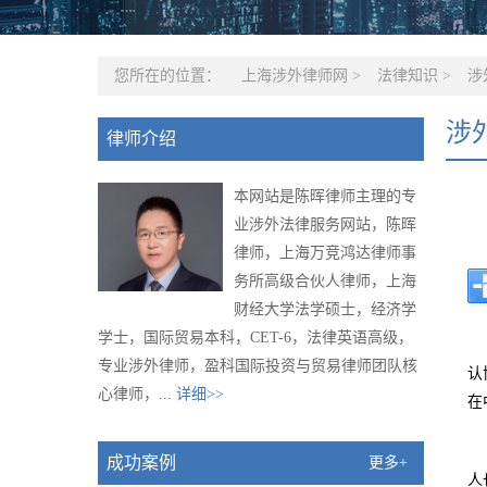
您所在的位置：
上海涉外律师网
>
法律知识
>
涉
涉
律师介绍
本网站是陈晖律师主理的专
业涉外法律服务网站，陈晖
律师，上海万竞鸿达律师事
务所高级合伙人律师，上海
财经大学法学硕士，经济学
学士，国际贸易本科，CET-6，法律英语高级，
专业涉外律师，盈科国际投资与贸易律师团队核
认
心律师，...
详细>>
在
成功案例
更多+
人