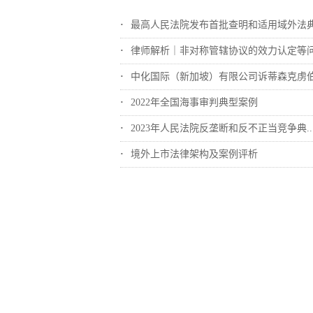
最高人民法院发布首批查明和适用域外法典型..
律师解析｜非对称管辖协议的效力认定等
中化国际（新加坡）有限公司诉蒂森克虏伯冶..
2022年全国海事审判典型案例
2023年人民法院反垄断和反不正当竞争典..
境外上市法律架构及案例评析