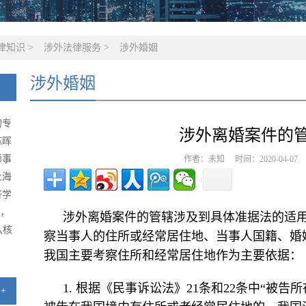
律知识
>
涉外法律服务
>
涉外婚姻
涉外婚姻
的专
涉外离婚案件的
陈晖
师事
作者：未知 时间：2020-04-0
上海
济学
级，
涉外离婚案件的管辖涉及到具体准据法的适
队核
察当事人的住所或经常居住地、当事人国籍、婚
我国主要考察住所和经常居住地作为主要依据：
1. 根据《民事诉讼法》21条和22条中“被
+