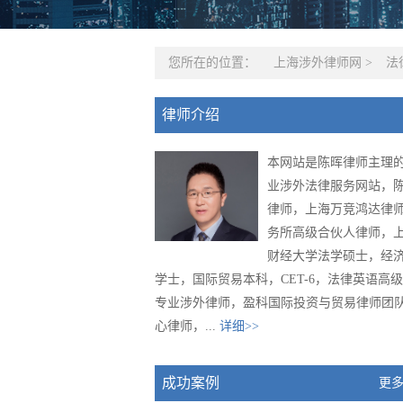
您所在的位置：
上海涉外律师网
>
法
律师介绍
本网站是陈晖律师主理
业涉外法律服务网站，
律师，上海万竞鸿达律
务所高级合伙人律师，
财经大学法学硕士，经
学士，国际贸易本科，CET-6，法律英语高
专业涉外律师，盈科国际投资与贸易律师团
心律师，...
详细>>
成功案例
更多