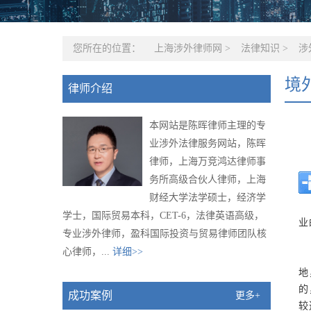
您所在的位置：
上海涉外律师网
>
法律知识
>
涉
境
律师介绍
本网站是陈晖律师主理的专
业涉外法律服务网站，陈晖
律师，上海万竞鸿达律师事
务所高级合伙人律师，上海
财经大学法学硕士，经济学
学士，国际贸易本科，CET-6，法律英语高级，
业
专业涉外律师，盈科国际投资与贸易律师团队核
心律师，...
详细>>
地
的
成功案例
更多+
较