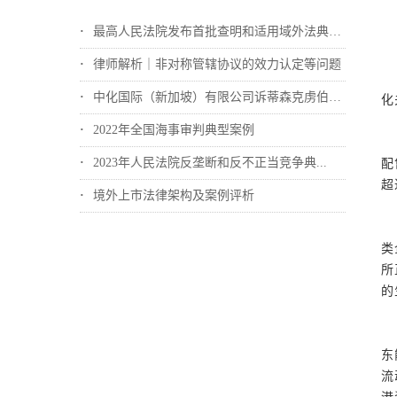
最高人民法院发布首批查明和适用域外法典型...
律师解析｜非对称管辖协议的效力认定等问题
中化国际（新加坡）有限公司诉蒂森克虏伯冶...
化
2022年全国海事审判典型案例
2023年人民法院反垄断和反不正当竞争典...
配
超
境外上市法律架构及案例评析
类
所
的
东
流