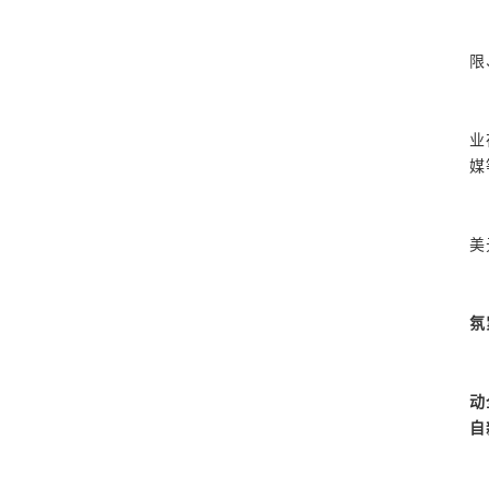
限
业
媒
美
氛
动
自