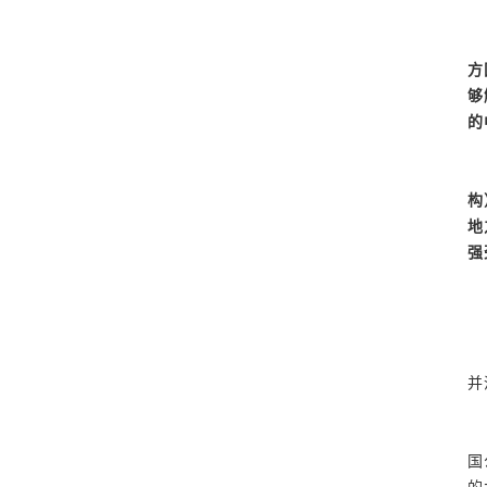
方
够
的
构
地
强
并
国