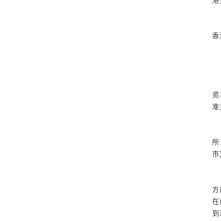
港
香
资
准
所
市
方
在
到