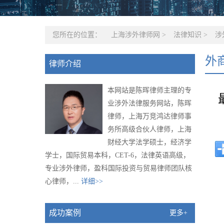
您所在的位置：
上海涉外律师网
>
法律知识
>
涉
外
律师介绍
本网站是陈晖律师主理的专
业涉外法律服务网站，陈晖
律师，上海万竞鸿达律师事
务所高级合伙人律师，上海
财经大学法学硕士，经济学
学士，国际贸易本科，CET-6，法律英语高级，
专业涉外律师，盈科国际投资与贸易律师团队核
心律师，...
详细>>
成功案例
更多+