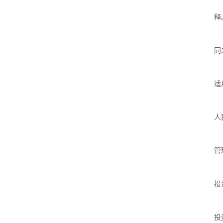
释
同
适
人
管
投
投