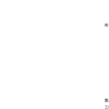
所
图
三