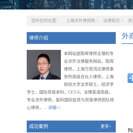
您所在的位置：
上海涉外律师网
>
法律知识
>
涉
外
律师介绍
本网站是陈晖律师主理的专
业涉外法律服务网站，陈晖
律师，上海万竞鸿达律师事
务所高级合伙人律师，上海
财经大学法学硕士，经济学
学士，国际贸易本科，CET-6，法律英语高级，
专业涉外律师，盈科国际投资与贸易律师团队核
心律师，...
详细>>
成功案例
更多+
列