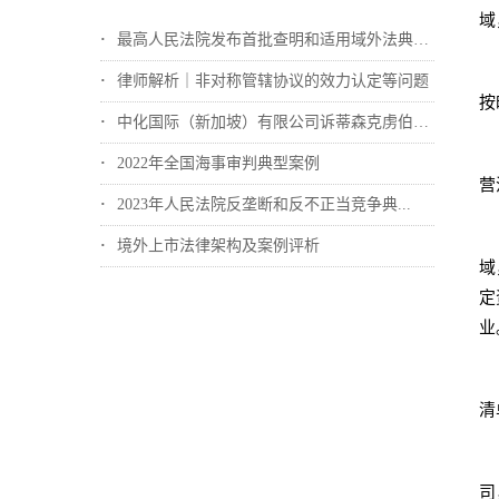
域
最高人民法院发布首批查明和适用域外法典型...
律师解析｜非对称管辖协议的效力认定等问题
按
中化国际（新加坡）有限公司诉蒂森克虏伯冶...
2022年全国海事审判典型案例
营
2023年人民法院反垄断和反不正当竞争典...
境外上市法律架构及案例评析
域
定
业
清
司