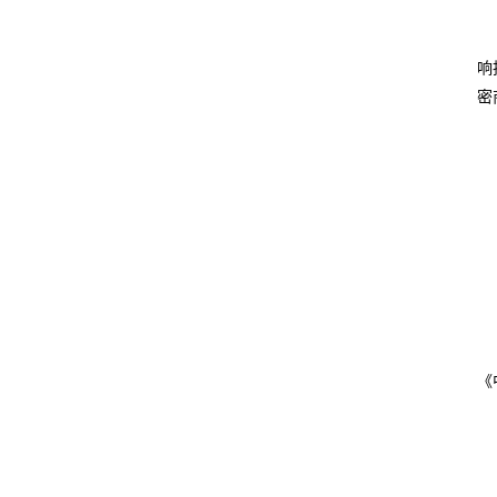
响
密
《