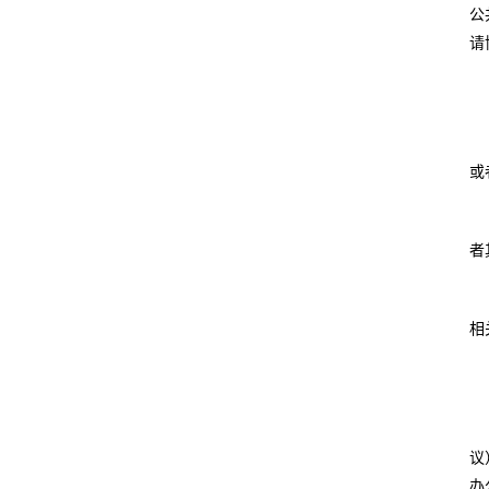
公
请
或
者
相
议
办