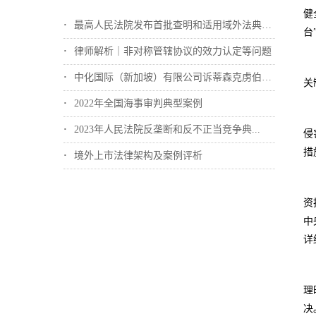
健
最高人民法院发布首批查明和适用域外法典型...
台
律师解析｜非对称管辖协议的效力认定等问题
中化国际（新加坡）有限公司诉蒂森克虏伯冶...
关
2022年全国海事审判典型案例
2023年人民法院反垄断和反不正当竞争典...
侵
措
境外上市法律架构及案例评析
资
中
详
理
决