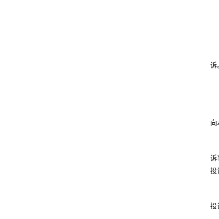
诉
向
诉
投
投