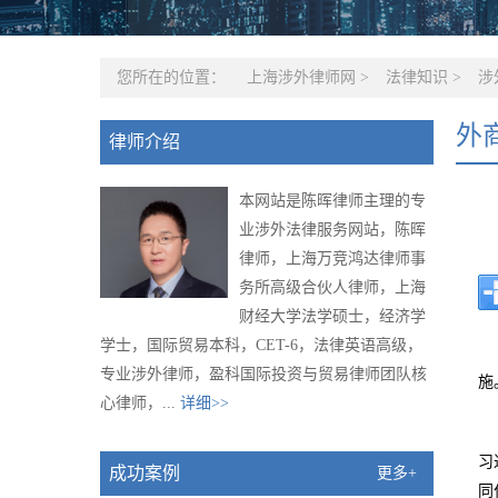
您所在的位置：
上海涉外律师网
>
法律知识
>
涉
外
律师介绍
本网站是陈晖律师主理的专
业涉外法律服务网站，陈晖
律师，上海万竞鸿达律师事
务所高级合伙人律师，上海
财经大学法学硕士，经济学
学士，国际贸易本科，CET-6，法律英语高级，
专业涉外律师，盈科国际投资与贸易律师团队核
施
心律师，...
详细>>
习
成功案例
更多+
同