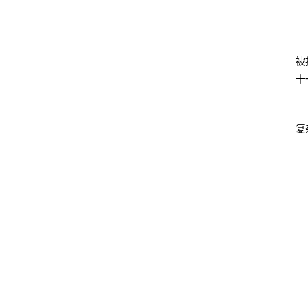
被
十
复