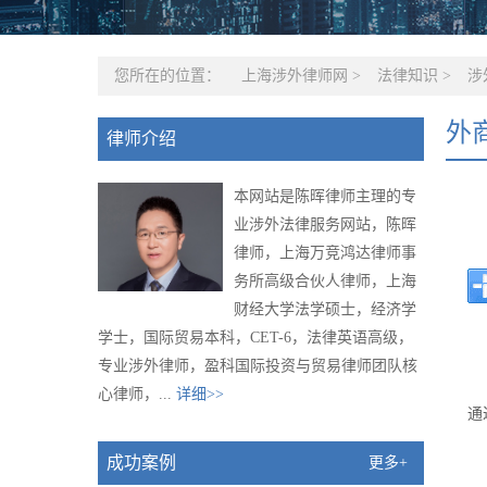
您所在的位置：
上海涉外律师网
>
法律知识
>
涉
外
律师介绍
本网站是陈晖律师主理的专
业涉外法律服务网站，陈晖
律师，上海万竞鸿达律师事
务所高级合伙人律师，上海
财经大学法学硕士，经济学
学士，国际贸易本科，CET-6，法律英语高级，
专业涉外律师，盈科国际投资与贸易律师团队核
心律师，...
详细>>
通
成功案例
更多+