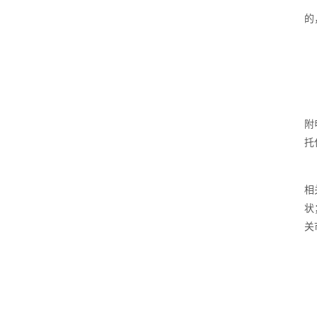
的
附
托
相
状
关