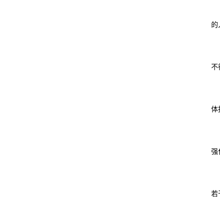
的
不
体
强
若