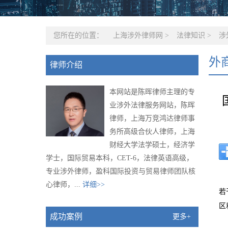
您所在的位置：
上海涉外律师网
>
法律知识
>
涉
外
律师介绍
本网站是陈晖律师主理的专
业涉外法律服务网站，陈晖
律师，上海万竞鸿达律师事
务所高级合伙人律师，上海
财经大学法学硕士，经济学
学士，国际贸易本科，CET-6，法律英语高级，
专业涉外律师，盈科国际投资与贸易律师团队核
心律师，...
详细>>
若
区
成功案例
更多+