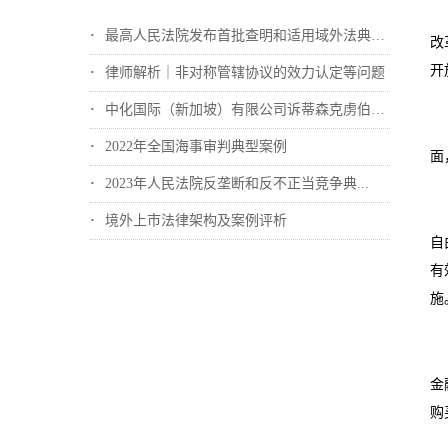
最高人民法院发布首批查明和适用域外法典型...
改
开
律师解析｜非对称管辖协议的效力认定等问题
中化国际（新加坡）有限公司诉蒂森克虏伯冶...
2022年全国海事审判典型案例
面
2023年人民法院反垄断和反不正当竞争典...
境外上市法律架构及案例评析
自
有
施
金
购