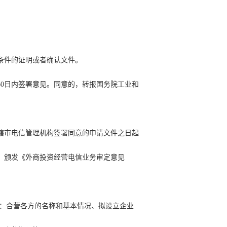
条件的证明或者确认文件。
60日内签署意见。同意的，转报国务院工业和
。
辖市电信管理机构签署同意的申请文件之日起
，颁发《外商投资经营电信业务审定意见
括：合营各方的名称和基本情况、拟设立企业