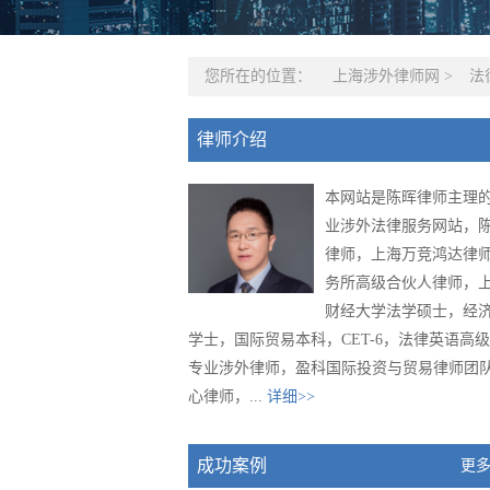
您所在的位置：
上海涉外律师网
>
法
律师介绍
本网站是陈晖律师主理
业涉外法律服务网站，
律师，上海万竞鸿达律
务所高级合伙人律师，
财经大学法学硕士，经
学士，国际贸易本科，CET-6，法律英语高
专业涉外律师，盈科国际投资与贸易律师团
心律师，...
详细>>
成功案例
更多