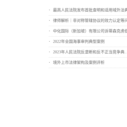
最高人民法院发布首批查明和适用域外法典型..
律师解析｜非对称管辖协议的效力认定等
中化国际（新加坡）有限公司诉蒂森克虏伯冶..
2022年全国海事审判典型案例
2023年人民法院反垄断和反不正当竞争典..
境外上市法律架构及案例评析