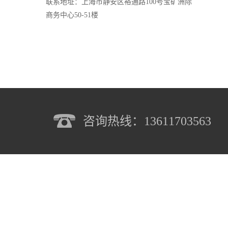
联系地址：上海市静安区裕通路100号宝矿洲际
商务中心50-51楼
咨询热线：13611703563