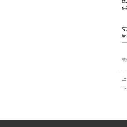
建
供
有
量
载
上
下