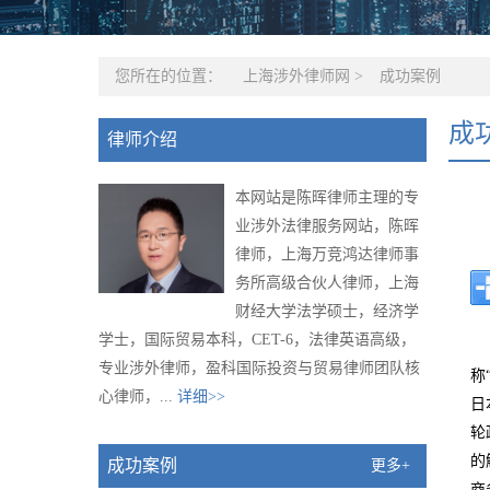
您所在的位置：
上海涉外律师网
>
成功案例
成
律师介绍
本网站是陈晖律师主理的专
业涉外法律服务网站，陈晖
律师，上海万竞鸿达律师事
务所高级合伙人律师，上海
财经大学法学硕士，经济学
学士，国际贸易本科，CET-6，法律英语高级，
专业涉外律师，盈科国际投资与贸易律师团队核
称
心律师，...
详细>>
日
轮
的
成功案例
更多+
商