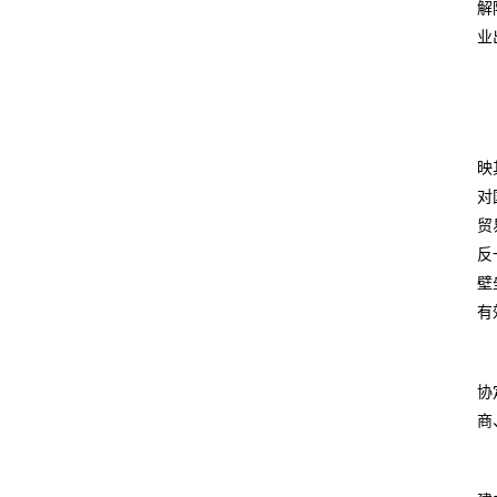
解
业
映
对
贸
反
壁
有
协
商