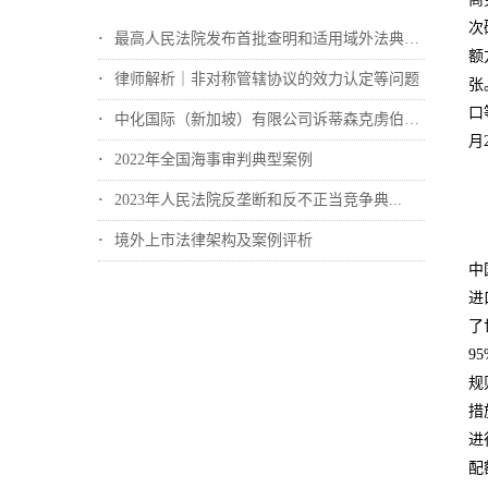
次
最高人民法院发布首批查明和适用域外法典型...
额
律师解析｜非对称管辖协议的效力认定等问题
张
口
中化国际（新加坡）有限公司诉蒂森克虏伯冶...
月
2022年全国海事审判典型案例
2023年人民法院反垄断和反不正当竞争典...
境外上市法律架构及案例评析
中
进
了
9
规
措
进
配