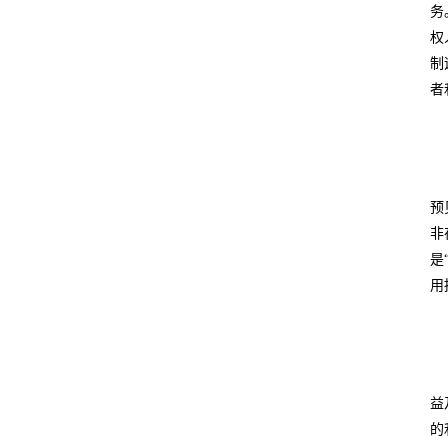
务
权
制
者
预
非
是
用
益
的