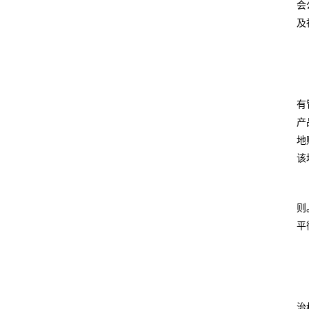
会
及
有
产
地
该
则
平
治