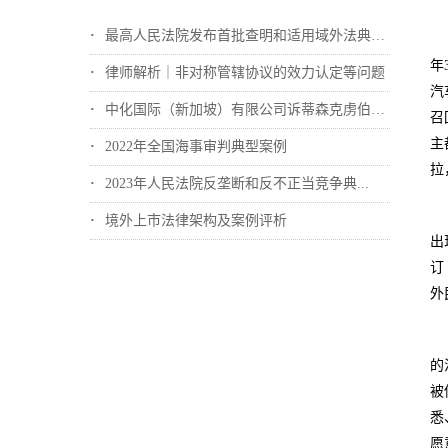
最高人民法院发布首批查明和适用域外法典型...
年
律师解析｜非对称管辖协议的效力认定等问题
汽
中化国际（新加坡）有限公司诉蒂森克虏伯冶...
召
主
2022年全国海事审判典型案例
拉
2023年人民法院反垄断和反不正当竞争典...
境外上市法律架构及案例评析
出
订
外
的
被
悉
愿