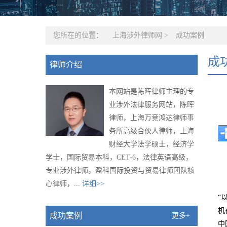
您所在的位置：
上海涉外律师网
>
成功案例
成
律师介绍
本网站是陈晖律师主理的专
业涉外法律服务网站，陈晖
律师，上海万竞鸿达律师事
务所高级合伙人律师，上海
财经大学法学硕士，经济学
学士，国际贸易本科，CET-6，法律英语高级，
专业涉外律师，盈科国际投资与贸易律师团队核
心律师，...
详细>>
“
机
成功案例
更多+
中