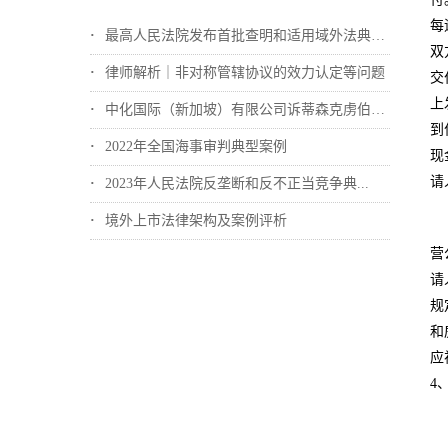
每
最高人民法院发布首批查明和适用域外法典型...
双
律师解析｜非对称管辖协议的效力认定等问题
交
上
中化国际（新加坡）有限公司诉蒂森克虏伯冶...
到
2022年全国海事审判典型案例
现
请
2023年人民法院反垄断和反不正当竞争典...
境外上市法律架构及案例评析
营
请
规
和
应
4、.