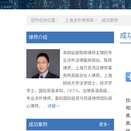
您所在的位置：
上海涉外律师网
>
成功案例
成
律师介绍
本网站是陈晖律师主理的专
业涉外法律服务网站，陈晖
律师，上海万竞鸿达律师事
务所高级合伙人律师，上海
财经大学法学硕士，经济学
学士，国际贸易本科，CET-6，法律英语高级，
专业涉外律师，盈科国际投资与贸易律师团队核
日
心律师，...
详细>>
司
资
资
成功案例
更多+
付