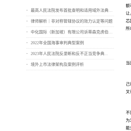
额
最高人民法院发布首批查明和适用域外法典型...
让
芯
律师解析｜非对称管辖协议的效力认定等问题
所
中化国际（新加坡）有限公司诉蒂森克虏伯冶...
2022年全国海事审判典型案例
2023年人民法院反垄断和反不正当竞争典...
当
境外上市法律架构及案例评析
己
叉
不
为
能