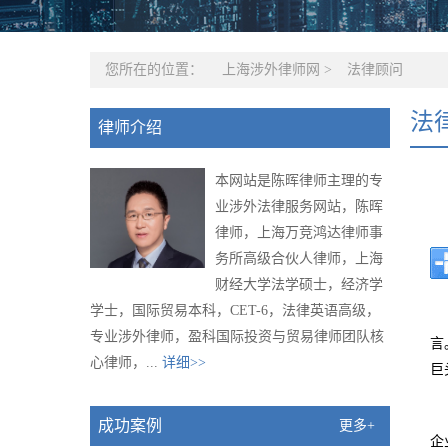
您所在的位置：
上海涉外律师网
>
法律顾问
法
律师介绍
本网站是陈晖律师主理的专
业涉外法律服务网站，陈晖
律师，上海万竞鸿达律师事
务所高级合伙人律师，上海
财经大学法学硕士，经济学
学士，国际贸易本科，CET-6，法律英语高级，
专业涉外律师，盈科国际投资与贸易律师团队核
言
心律师，...
详细>>
巨
成功案例
更多+
企