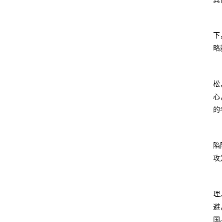
下
略
松
心
的
陷
攻
理
避
国