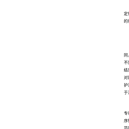
定
的
同
不
结
对
护
于
专
序
范