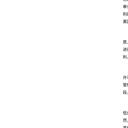
审
利
美
质
进
利
许
管
段
低
然
其