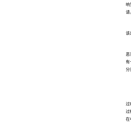
响
请
该
恶
有
分
过
过
在