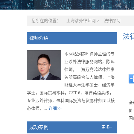
您所在的位置：
上海涉外律师网
>
法律顾问
法
律师介绍
本网站是陈晖律师主理的专
业涉外法律服务网站，陈晖
律师，上海万竞鸿达律师事
务所高级合伙人律师，上海
财经大学法学硕士，经济学
学士，国际贸易本科，CET-6，法律英语高级，
专业涉外律师，盈科国际投资与贸易律师团队核
全
心律师，...
详细>>
价
国
成功案例
更多+