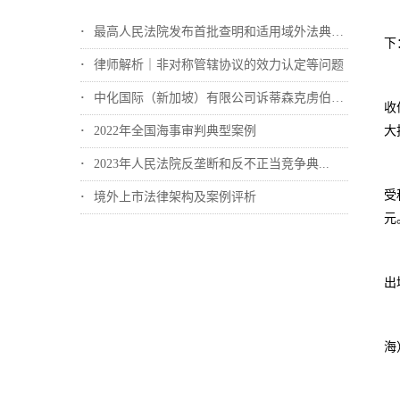
最高人民法院发布首批查明和适用域外法典型...
下
律师解析｜非对称管辖协议的效力认定等问题
中化国际（新加坡）有限公司诉蒂森克虏伯冶...
收
2022年全国海事审判典型案例
大
2023年人民法院反垄断和反不正当竞争典...
受
境外上市法律架构及案例评析
元
出
海