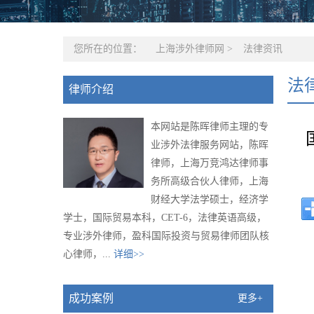
您所在的位置：
上海涉外律师网
>
法律资讯
法
律师介绍
本网站是陈晖律师主理的专
业涉外法律服务网站，陈晖
律师，上海万竞鸿达律师事
务所高级合伙人律师，上海
财经大学法学硕士，经济学
学士，国际贸易本科，CET-6，法律英语高级，
专业涉外律师，盈科国际投资与贸易律师团队核
心律师，...
详细>>
成功案例
更多+