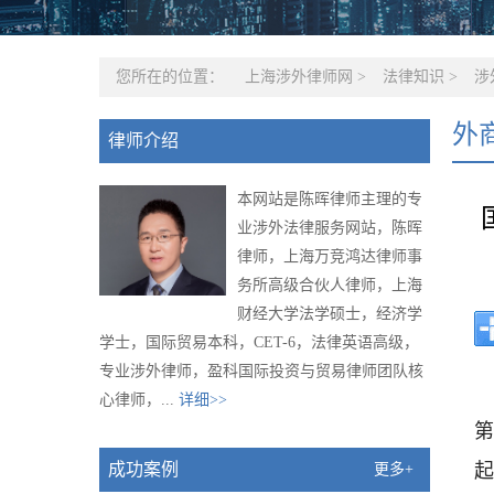
您所在的位置：
上海涉外律师网
>
法律知识
>
涉
外
律师介绍
本网站是陈晖律师主理的专
业涉外法律服务网站，陈晖
律师，上海万竞鸿达律师事
务所高级合伙人律师，上海
财经大学法学硕士，经济学
学士，国际贸易本科，CET-6，法律英语高级，
专业涉外律师，盈科国际投资与贸易律师团队核
心律师，...
详细>>
第
起
成功案例
更多+