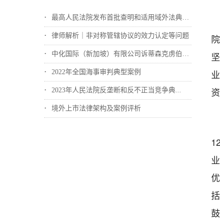
最高人民法院发布首批查明和适用域外法典型...
律师解析｜非对称管辖协议的效力认定等问题
院
中化国际（新加坡）有限公司诉蒂森克虏伯冶...
坚
业
2022年全国海事审判典型案例
资
2023年人民法院反垄断和反不正当竞争典...
境外上市法律架构及案例评析
1
业
优
括
鼓