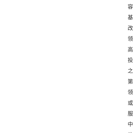
容
基
改
领
高
投
之
第
领
或
服
中