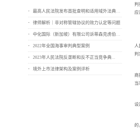
判
最高人民法院发布首批查明和适用域外法典型...
应
律师解析｜非对称管辖协议的效力认定等问题
中化国际（新加坡）有限公司诉蒂森克虏伯冶...
2022年全国海事审判典型案例
人
判
2023年人民法院反垄断和反不正当竞争典...
境外上市法律架构及案例评析
商
当
设
的