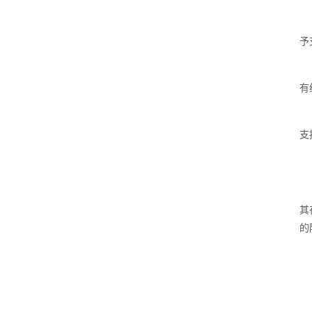
予
有
支
其
的