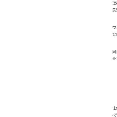
理
民
益
实
同
外
让
权