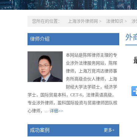
您所在的位置：
上海涉外律师网
>
法律知识
>
涉
外
律师介绍
本网站是陈晖律师主理的专
业涉外法律服务网站，陈晖
律师，上海万竞鸿达律师事
务所高级合伙人律师，上海
财经大学法学硕士，经济学
学士，国际贸易本科，CET-6，法律英语高级，
专业涉外律师，盈科国际投资与贸易律师团队核
心律师，...
详细>>
成功案例
更多+