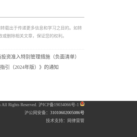
网转载出于传递更多信息和学习之目的。如转
改或删除相关文章，保证您的权利。
外商投资准入特别管理措施（负面清单）
引（2024年版）》的通知
 All Rights Reserved.
沪ICP备19034066号-1
沪公网安备：
31010602005086号
技术支持：
网律营管