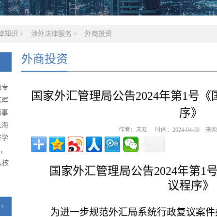
律知识
>
涉外法律服务
>
外商投资
外商投资
的专
国家外汇管理局公告2024年第1号
陈晖
序》
师事
上海
作者：未知 时间：2024-04-30 
济学
级，
队核
国家外汇管理局公告2024年第
议程序》
+
为进一步规范外汇局系统行政复议案件