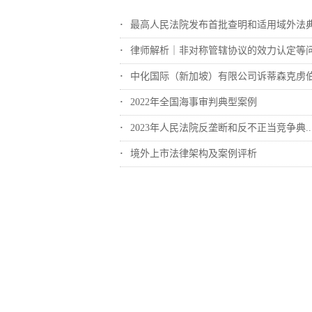
最高人民法院发布首批查明和适用域外法典型..
律师解析｜非对称管辖协议的效力认定等
中化国际（新加坡）有限公司诉蒂森克虏伯冶..
2022年全国海事审判典型案例
2023年人民法院反垄断和反不正当竞争典..
境外上市法律架构及案例评析