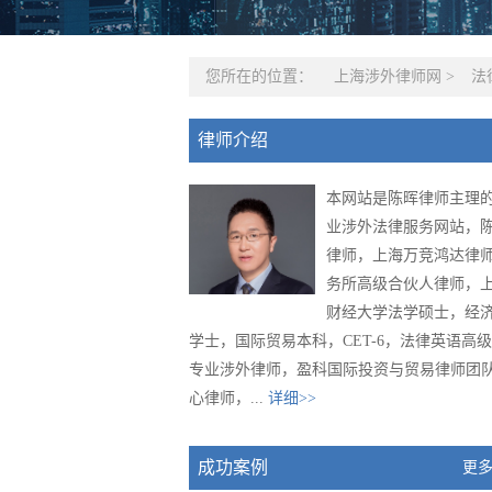
您所在的位置：
上海涉外律师网
>
法
律师介绍
本网站是陈晖律师主理
业涉外法律服务网站，
律师，上海万竞鸿达律
务所高级合伙人律师，
财经大学法学硕士，经
学士，国际贸易本科，CET-6，法律英语高
专业涉外律师，盈科国际投资与贸易律师团
心律师，...
详细>>
成功案例
更多